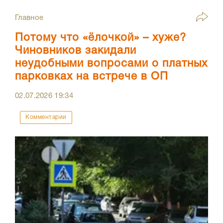
Главное
Потому что «ёлочкой» – хуже?
Чиновников закидали
неудобными вопросами о платных
парковках на встрече в ОП
02.07.2026
19:34
Комментарии