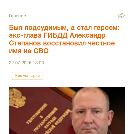
Главное
Был подсудимым, а стал героем:
экс-глава ГИБДД Александр
Степанов восстановил честное
имя на СВО
22.07.2026
18:03
Комментарии