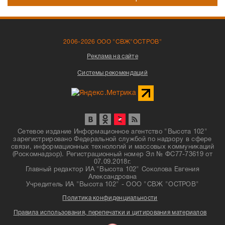
2006-2026 ООО "СВЖ"ОСТРОВ"
Реклама на сайте
Системы рекомендаций
Сетевое издание Информационное агентство "Высота 102"
зарегистрировано Федеральной службой по надзору в сфере
связи, информационных технологий и массовых коммуникаций
(Роскомнадзор). Регистрационный номер Эл № ФС77-73619 от
07.09.2018г.
Главный редактор ИА "Высота 102" Соколова Евгения
Александровна
Учредитель ИА "Высота 102" - ООО "СВЖ "ОСТРОВ"
Политика конфиденциальности
Правила использования, перепечатки и цитирования материалов