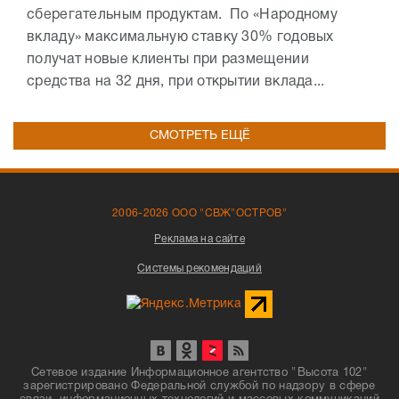
сберегательным продуктам. По «Народному
вкладу» максимальную ставку 30% годовых
получат новые клиенты при размещении
средства на 32 дня, при открытии вклада...
СМОТРЕТЬ ЕЩЁ
2006-2026 ООО "СВЖ"ОСТРОВ"
Реклама на сайте
Системы рекомендаций
Сетевое издание Информационное агентство "Высота 102"
зарегистрировано Федеральной службой по надзору в сфере