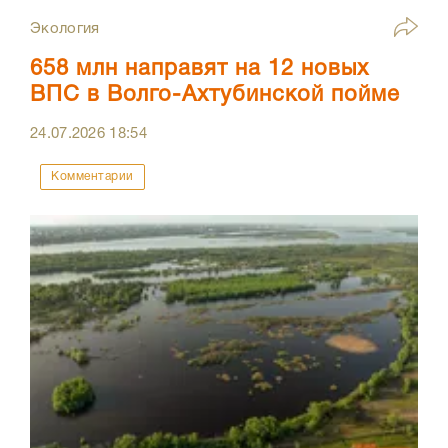
Экология
658 млн направят на 12 новых
ВПС в Волго-Ахтубинской пойме
24.07.2026
18:54
Комментарии