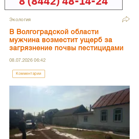
Экология
В Волгоградской области
мужчина возместит ущерб за
загрязнение почвы пестицидами
08.07.2026
06:42
Комментарии