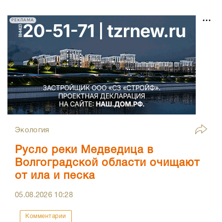
РЕКЛАМА
Экология
Русло реки Медведица в
Волгоградской области очищают
от ила и песка
05.08.2026
10:28
Комментарии