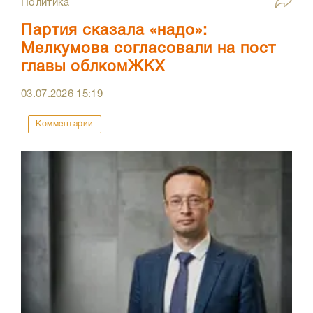
Политика
Партия сказала «надо»:
Мелкумова согласовали на пост
главы облкомЖКХ
03.07.2026
15:19
Комментарии