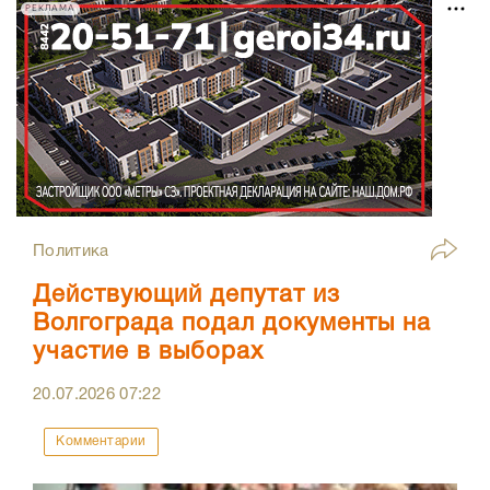
РЕКЛАМА
Политика
Действующий депутат из
Волгограда подал документы на
участие в выборах
20.07.2026
07:22
Комментарии