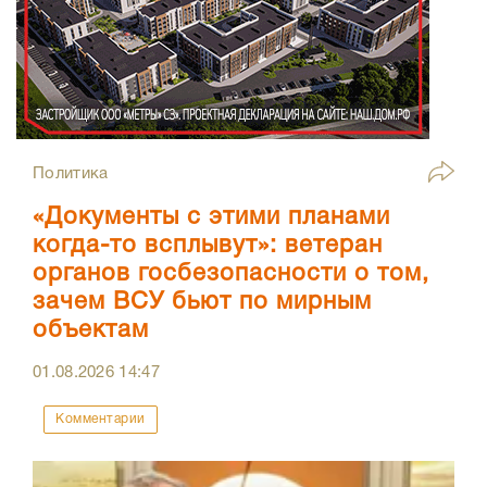
Политика
«Документы с этими планами
когда-то всплывут»: ветеран
органов госбезопасности о том,
зачем ВСУ бьют по мирным
объектам
01.08.2026
14:47
Комментарии