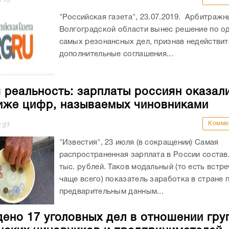
5:15
"Российская газета", 23.07.2019. Арбитражн
Волгоградской области вынес решение по о
самых резонансных дел, признав недействи
дополнительные соглашения...
 реальность: зарплаты россиян оказал
иже цифр, называемых чиновниками
Комме
2:27
"Известия", 23 июля (в сокращении) Самая
распространенная зарплата в России состав
тыс. рублей. Таков модальный (то есть вст
чаще всего) показатель заработка в стране 
предварительным данным...
ено 17 уголовных дел в отношении гру