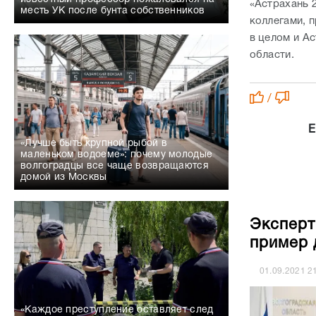
«Астрахань 
месть УК после бунта собственников
коллегами, 
в целом и А
области.
/
Е
«Лучше быть крупной рыбой в
маленьком водоеме»: почему молодые
волгоградцы все чаще возвращаются
домой из Москвы
Эксперт
пример 
01.09.2021
2
«Каждое преступление оставляет след