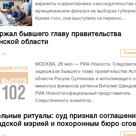
варианты корректировки законодательства 
муниципальном фильтре на выборах губерна
Кроме того, она выступила за перенос...
ржал бывшего главу правительства
нской области
Комме
2:45
МОСКВА, 26 июл — РИА Новости. Следоват
задержали бывшего главу правительства Ас
области Расула Султанова и исполняющего 
министра финансов региона Виталия Шведо
РИА Новости официальный представитель
Следственного комитета...
льные ритуалы: суд признал соглашен
адской мэрией и похоронным бюро сго
Комме