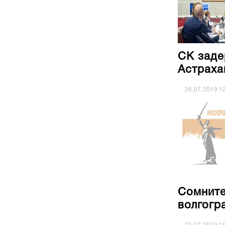
СК заде
Астраха
26.07.2019
1
Сомните
волгогр