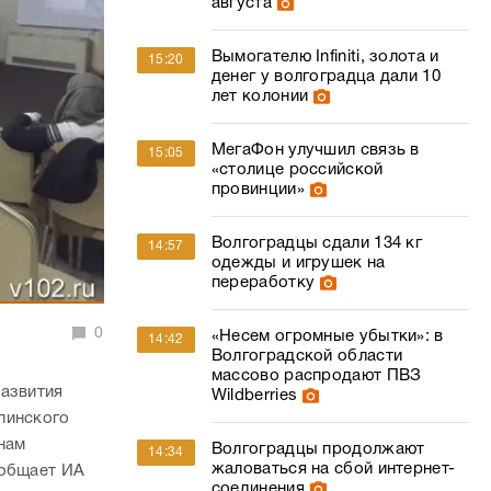
августа
Вымогателю Infiniti, золота и
15:20
денег у волгоградца дали 10
лет колонии
МегаФон улучшил связь в
15:05
«столице российской
провинции»
Волгоградцы сдали 134 кг
14:57
одежды и игрушек на
переработку
0
«Несем огромные убытки»: в
14:42
Волгоградской области
массово распродают ПВЗ
развития
Wildberries
пинского
нам
Волгоградцы продолжают
14:34
жаловаться на сбой интернет-
ообщает ИА
соединения