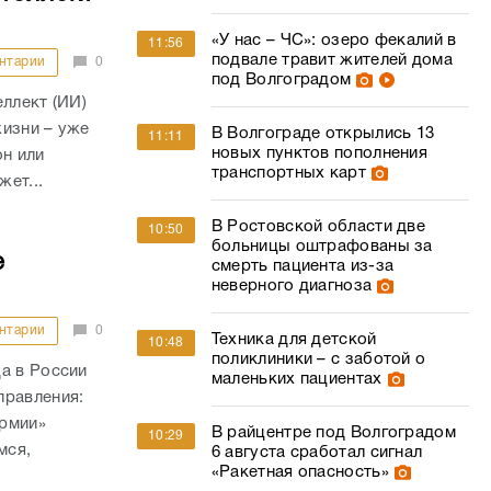
«У нас – ЧС»: озеро фекалий в
11:56
подвале травит жителей дома
нтарии
0
под Волгоградом
ллект (ИИ)
жизни – уже
В Волгограде открылись 13
11:11
новых пунктов пополнения
он или
транспортных карт
жет...
В Ростовской области две
10:50
больницы оштрафованы за
е
смерть пациента из-за
неверного диагноза
нтарии
0
Техника для детской
10:48
поликлиники – с заботой о
а в России
маленьких пациентах
правления:
армии»
В райцентре под Волгоградом
10:29
мся,
6 августа сработал сигнал
«Ракетная опасность»