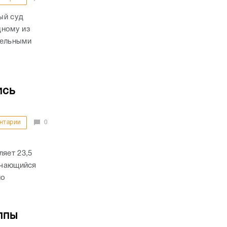
ый суд
дному из
тельными
ись
нтарии
0
ляет 23,5
речающийся
по
ппы