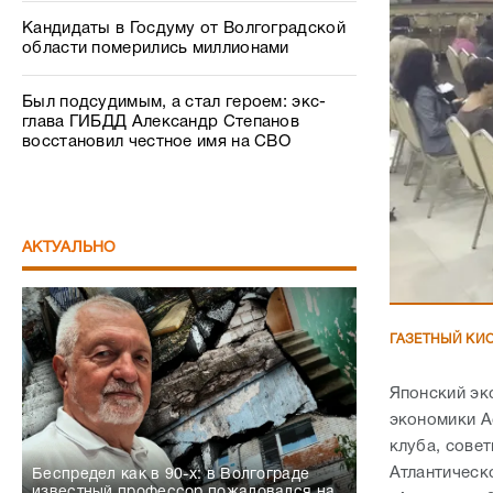
Кандидаты в Госдуму от Волгоградской
области померились миллионами
Был подсудимым, а стал героем: экс-
глава ГИБДД Александр Степанов
восстановил честное имя на СВО
АКТУАЛЬНО
ГАЗЕТНЫЙ КИ
Японский эк
экономики А
клуба, сове
Атлантическ
Беспредел как в 90-х: в Волгограде
известный профессор пожаловался на