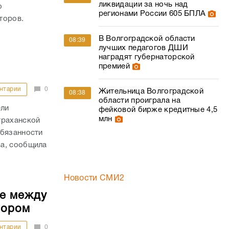
ликвидации за ночь над
о
регионами России 605 БПЛА
торов.
В Волгоградской области
08:39
лучших педагогов ДШИ
наградят губернаторской
премией
нтарии
0
Жительница Волгоградской
08:38
области проиграла на
ели
фейковой бирже кредитные 4,5
млн
траханской
обязанности
ва, сообщила
Новости СМИ2
ие между
вором
нтарии
0