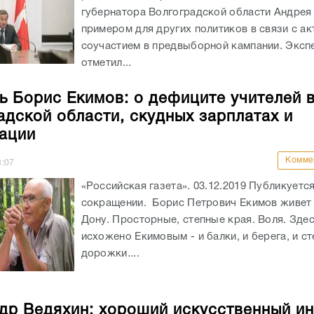
губернатора Волгоградской области Андрея
примером для других политиков в связи с а
соучастием в предвыборной кампании. Эксп
отметил...
ь Борис Екимов: о дефиците учителей 
адской области, скудных зарплатах и
ации
Комме
8:07
«Российская газета». 03.12.2019 Публикуется
сокращении. Борис Петрович Екимов живет 
Дону. Просторные, степные края. Воля. Здес
исхожено Екимовым - и балки, и берега, и с
дорожки....
др Ведяхин: хороший искусственный ин