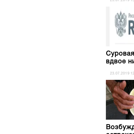
23.07.2019
1
Суровая
вдвое н
23.07.2019
1
Возбужд