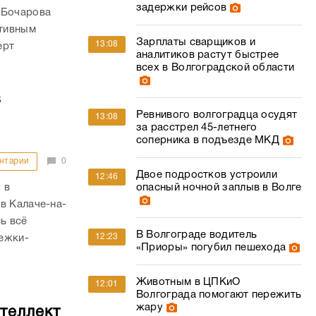
задержки рейсов
 Бочарова
ктивным
Зарплаты сварщиков и
13:08
ерт
аналитиков растут быстрее
всех в Волгоградской области
в
Ревнивого волгоградца осудят
13:08
за расстрел 45-летнего
соперника в подъезде МКД
нтарии
0
Двое подростков устроили
12:46
 в
опасный ночной заплыв в Волге
в Калаче-на-
ь всё
В Волгограде водитель
12:23
тежки-
«Приоры» погубил пешехода
Животным в ЦПКиО
12:01
Волгограда помогают пережить
жару
теллект