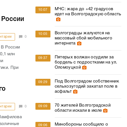
МЧС: жара до +42 градусов
10:07
идет на Волгоградскую область
 России
Волгоградцы жалуются на
10:05
нтарии
0
массовый сбой мобильного
интернета
) В России
0,1 млн
Пятерых волжан осудили за
09:37
ли
бордель с подростками на ул.
Оломоуцкой
тики. При
Под Волгоградом собственник
09:29
сельхозугодий закатал поле в
го
асфальт
70 жителей Волгоградской
09:09
нтарии
0
области искали в июле
 Памфилова
различные
Минобороны сообщило о
09:06