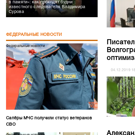
в памяти»: как проходят будни
известного следователя Владимира
Сурова
ФЕДЕРАЛЬНЫЕ НОВОСТИ
Писател
Федеральные новости
Волгогр
оптимиз
04.12.2019
1
Сапёры МЧС получили статус ветеранов
СВО
Алексан
Федеральные новости