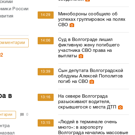
йскими
омики России
Минобороны сообщило об
14:29
звития
успехах группировок на полях
СВО
Суд в Волгограде лишил
14:06
омментарии
фиктивную жену погибшего
участника СВО права на
02
выплаты
Сын депутата Волгоградской
13:39
облдумы Алексей Пополитов
погиб на СВО
ра в
На севере Волгограда
13:16
разыскивают водителя,
скрывшегося с места ДТП
нтарии
0
«Людей в терминале очень
13:15
нтра
много»: в аэропорту
Волгограда начались массовые
назвал