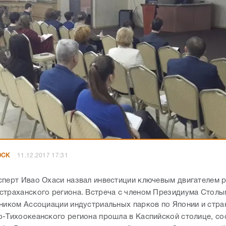
ОСК
11.12.2017 17:31
сперт Ивао Охаси назвал инвестиции ключевым двигателем 
страханского региона. Встреча с членом Президиума Столы
тником Ассоциации индустриальных парков по Японии и стра
о-Тихоокеанского региона прошла в Каспийской столице, с