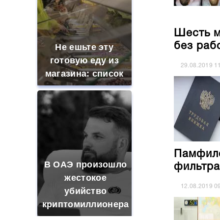
Шесть м
без раб
Не ешьте эту
готовую еду из
29.08.2019
1
магазина: список
Памфило
В ОАЭ произошло
фильтра
жестокое
12.08.2019
0
убийство
криптомиллионера