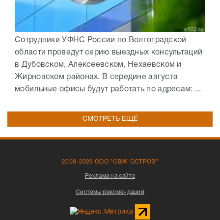
Сотрудники УФНС России по Волгоградской
области проведут серию выездных консультаций
в Дубовском, Алексеевском, Нехаевском и
Жирновском районах. В середине августа
мобильные офисы будут работать по адресам: ...
СМОТРЕТЬ ЕЩЁ
2006-2026 ООО "СВЖ"ОСТРОВ"
Реклама на сайте
Системы рекомендаций