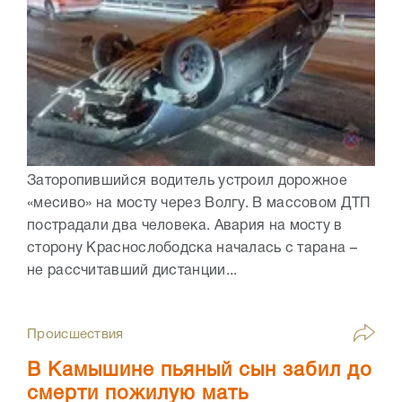
Заторопившийся водитель устроил дорожное
«месиво» на мосту через Волгу. В массовом ДТП
пострадали два человека. Авария на мосту в
сторону Краснослободска началась с тарана –
не рассчитавший дистанции...
Происшествия
В Камышине пьяный сын забил до
смерти пожилую мать