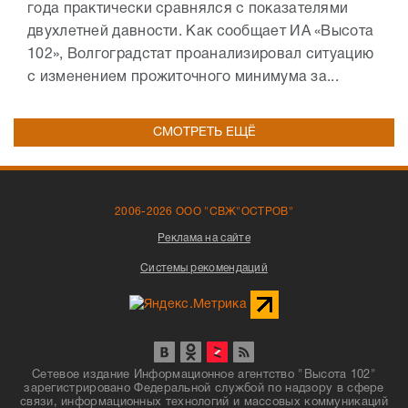
года практически сравнялся с показателями
двухлетней давности. Как сообщает ИА «Высота
102», Волгоградстат проанализировал ситуацию
с изменением прожиточного минимума за...
СМОТРЕТЬ ЕЩЁ
2006-2026 ООО "СВЖ"ОСТРОВ"
Реклама на сайте
Системы рекомендаций
Сетевое издание Информационное агентство "Высота 102"
зарегистрировано Федеральной службой по надзору в сфере
связи, информационных технологий и массовых коммуникаций