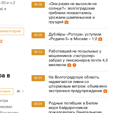
30 и ч.2
«Они разве не высохли на
09:48
солнце?»: волгоградские
и) и
грибники похвастались
урожаем шампиньонов и
груздей
омментарии
Дублёры «Ротора» уступили
09:30
«Родине‑3» в Москве – 1:2
02
Работавший на посыльных у
09:13
мошенников «гастролер»
забрал у пенсионеров почти 4,5
миллиона
ра в
На Волгоградскую область
08:34
надвигаются ливни со
штормовым ветром: объявлено
экстренное предупреждение
нтарии
0
нтра
Родные погибших в Белом
08:20
назвал
море байдарочников
пожаловались Генеральному
 Бочарова