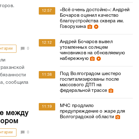
торов.
«Всё очень достойно»: Андрей
12:57
Бочаров оценил качество
благоустройства сквера им.
Говорухина
Андрей Бочаров вывел
12:12
утомленных солнцем
нтарии
0
чиновников на обновляемую
набережную
ели
траханской
Под Волгоградом шестеро
обязанности
11:38
госпитализированы после
ва, сообщила
массового ДТП на
федеральной трассе
МЧС продлило
11:19
предупреждение о жаре для
ие между
Волгоградской области
вором
нтарии
0