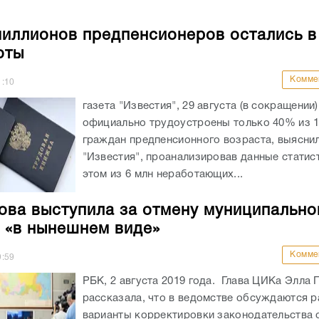
иллионов предпенсионеров остались в
оты
Комме
1:10
газета "Известия", 29 августа (в сокращении
официально трудоустроены только 40% из 1
граждан предпенсионного возраста, выясни
"Известия", проанализировав данные статис
этом из 6 млн неработающих...
ва выступила за отмену муниципально
 «в нынешнем виде»
Комме
9:59
РБК, 2 августа 2019 года. Глава ЦИКа Элла
рассказала, что в ведомстве обсуждаются 
варианты корректировки законодательства 