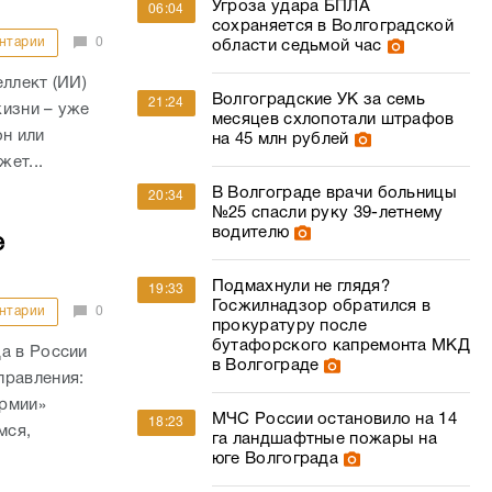
Угроза удара БПЛА
06:04
сохраняется в Волгоградской
нтарии
0
области седьмой час
ллект (ИИ)
Волгоградские УК за семь
21:24
жизни – уже
месяцев схлопотали штрафов
он или
на 45 млн рублей
жет...
В Волгограде врачи больницы
20:34
№25 спасли руку 39-летнему
водителю
е
Подмахнули не глядя?
19:33
Госжилнадзор обратился в
нтарии
0
прокуратуру после
бутафорского капремонта МКД
а в России
в Волгограде
правления:
армии»
МЧС России остановило на 14
18:23
мся,
га ландшафтные пожары на
юге Волгограда