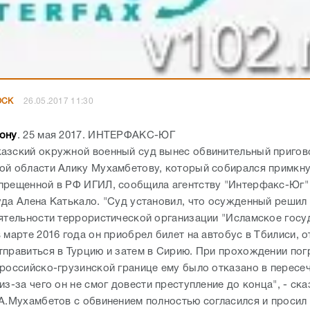
ОСК
26.05.2017 11:30
ону
. 25 мая 2017. ИНТЕРФАКС-ЮГ
азский окружной военный суд вынес обвинительный приго
ой области Алику Мухамбетову, который собирался примкну
прещенной в РФ ИГИЛ, сообщила агентству "Интерфакс-Юг"
уда Алена Катькало. "Суд установил, что осужденный решил
еятельности террористической организации "Исламское госу
 марте 2016 года он приобрел билет на автобус в Тбилиси, 
тправиться в Турцию и затем в Сирию. При прохождении пог
 российско-грузинской границе ему было отказано в пересе
из-за чего он не смог довести преступление до конца", - ска
 А.Мухамбетов с обвинением полностью согласился и просил 