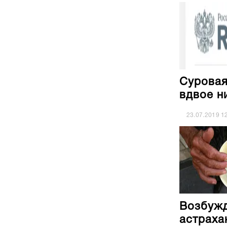
Суровая
вдвое н
23.07.2019
1
Возбужд
астраха