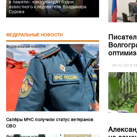
в памяти»: как проходят будни
известного следователя Владимира
Сурова
ФЕДЕРАЛЬНЫЕ НОВОСТИ
Писател
Волгогр
Федеральные новости
оптимиз
04.12.2019
1
Сапёры МЧС получили статус ветеранов
СВО
Алексан
Федеральные новости