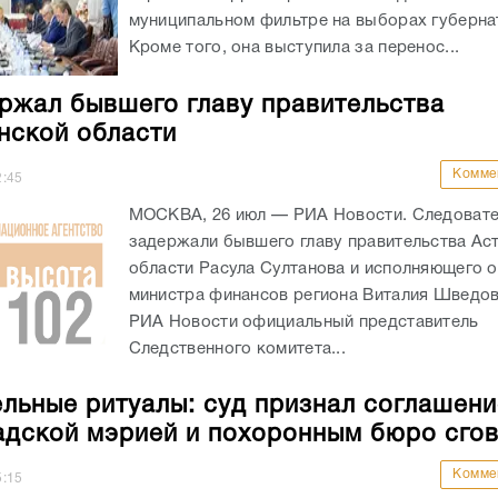
муниципальном фильтре на выборах губерна
Кроме того, она выступила за перенос...
ржал бывшего главу правительства
нской области
Комме
2:45
МОСКВА, 26 июл — РИА Новости. Следоват
задержали бывшего главу правительства Ас
области Расула Султанова и исполняющего 
министра финансов региона Виталия Шведо
РИА Новости официальный представитель
Следственного комитета...
льные ритуалы: суд признал соглашен
адской мэрией и похоронным бюро сго
Комме
5:15