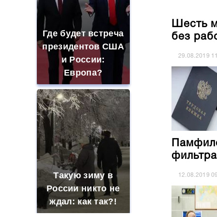
Шесть м
Где будет встреча
без раб
президентов США
29.08.2019
1
и России:
Европа?
Памфило
фильтра
Такую зиму в
12.08.2019
0
России никто не
ждал: как так?!