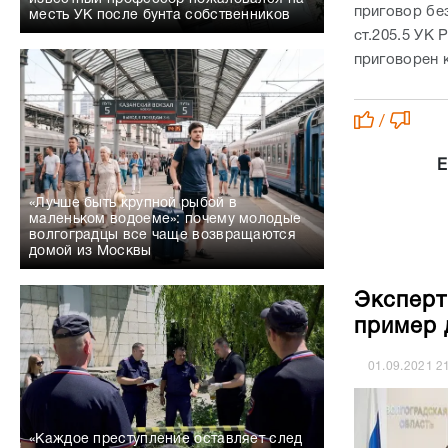
приговор без
месть УК после бунта собственников
ст.205.5 УК 
приговорен 
/
Е
«Лучше быть крупной рыбой в
маленьком водоеме»: почему молодые
волгоградцы все чаще возвращаются
домой из Москвы
Эксперт
пример 
01.09.2021
2
«Каждое преступление оставляет след