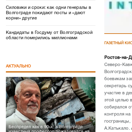
Силовики и сроки: как одни генералы в
Волгограде покидают посты и «дают
корни» другие
Кандидаты в Госдуму от Волгоградской
области померились миллионами
ГАЗЕТНЫЙ КИ
Ростов-на-Д
Северо-Кавк
АКТУАЛЬНО
Волгоградск
боевикам за
секретарь с
участие в д
этой целью в
собирался о
контроля на
госграницы, 
Беспредел как в 90-х: в Волгограде
А.Катькало.
известный профессор пожаловался на