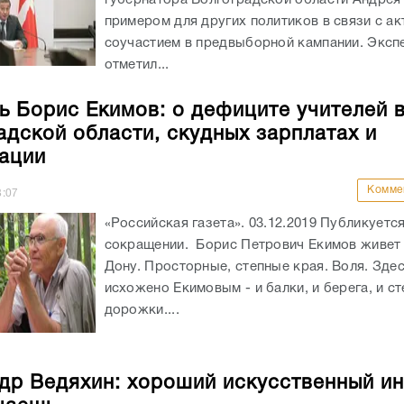
примером для других политиков в связи с а
соучастием в предвыборной кампании. Эксп
отметил...
ь Борис Екимов: о дефиците учителей 
адской области, скудных зарплатах и
ации
Комме
8:07
«Российская газета». 03.12.2019 Публикуется
сокращении. Борис Петрович Екимов живет 
Дону. Просторные, степные края. Воля. Здес
исхожено Екимовым - и балки, и берега, и с
дорожки....
др Ведяхин: хороший искусственный ин