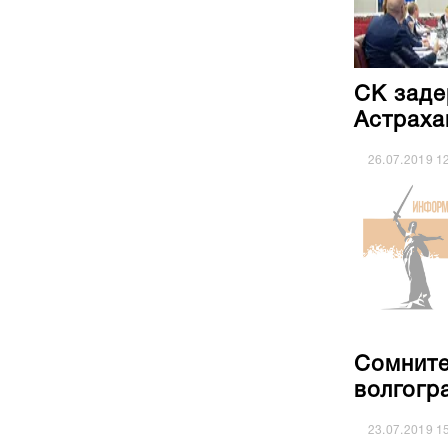
СК заде
Астраха
26.07.2019
1
Сомните
волгогр
23.07.2019
1