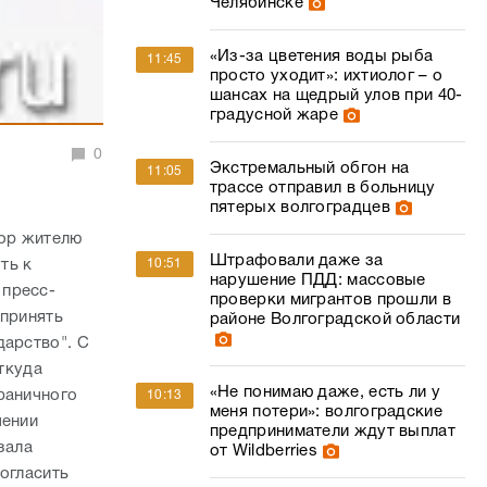
Челябинске
«Из-за цветения воды рыба
11:45
просто уходит»: ихтиолог – о
шансах на щедрый улов при 40-
градусной жаре
0
Экстремальный обгон на
11:05
трассе отправил в больницу
пятерых волгоградцев
вор жителю
Штрафовали даже за
ть к
10:51
нарушение ПДД: массовые
 пресс-
проверки мигрантов прошли в
 принять
районе Волгоградской области
дарство". С
откуда
«Не понимаю даже, есть ли у
раничного
10:13
меня потери»: волгоградские
чении
предприниматели ждут выплат
зала
от Wildberries
огласить