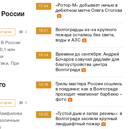
«Ротор‑М» добывает ничью в
17:24
дебютном матче Олега Стогова
 России
Волгоградцы из-за крупного
16:21
нтарии
0
пожара остались без света,
воды и АЗС
) В России
0,1 млн
Времени до сентября: Андрей
15:14
ли
Бочаров озвучил дедлайн для
тики. При
благоустройства центра
Волгограда
Гриль-мастера России сошлись
го
14:19
в поединке: как в Волгограде
проходит чемпионат барбекю –
фото
нтарии
0
 Памфилова
«Густой дым и запах резины»: в
13:25
Волгограде засняли крупный
различные
ландшафтный пожар
о