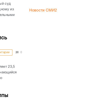
ый суд
дному из
Новости СМИ2
тельными
ись
нтарии
0
ляет 23,5
речающийся
по
ппы