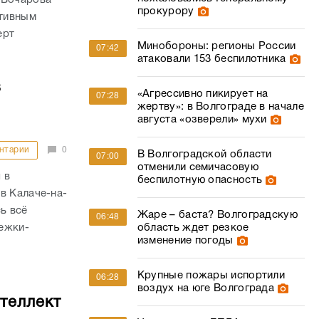
прокурору
ктивным
ерт
Минобороны: регионы России
07:42
атаковали 153 беспилотника
в
«Агрессивно пикирует на
07:28
жертву»: в Волгограде в начале
августа «озверели» мухи
нтарии
0
В Волгоградской области
07:00
отменили семичасовую
 в
беспилотную опасность
в Калаче-на-
ь всё
Жаре – баста? Волгоградскую
06:48
тежки-
область ждет резкое
изменение погоды
Крупные пожары испортили
06:28
воздух на юге Волгограда
теллект