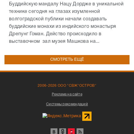
Буддийскую мандалу Нацу Дордже в уникальной
технике сегодня на глазах изумленной
волгоградской публики начали создавать
буддийские монахи из индийского монастыря
Дрепунг Гоман. Действо происходило в
выставочном зал музея Машкова на...
СМОТРЕТЬ ЕЩЁ
2006-2026 ООО "СВЖ"ОСТРОВ"
Реклама на сайте
Системы рекомендаций