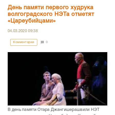
День памяти первого худрука
волгоградского НЭТа отметят
«Цареубийцами»
04.03.2020
09:38
Комментарии
0
В день памяти Отара Джангишерашвили НЭТ