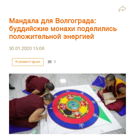
Мандала для Волгограда:
буддийские монахи поделились
положительной энергией
30.01.2020
15:06
Комментарии
0