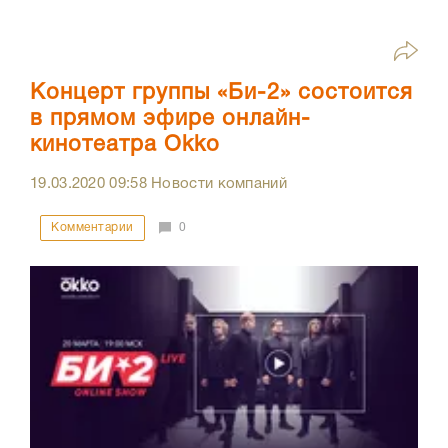
Концерт группы «Би-2» состоится
в прямом эфире онлайн-
кинотеатра Okko
19.03.2020
09:58
Новости компаний
Комментарии
0