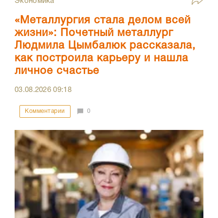
Экономика
«Металлургия стала делом всей
жизни»: Почетный металлург
Людмила Цымбалюк рассказала,
как построила карьеру и нашла
личное счастье
03.08.2026
09:18
Комментарии
0