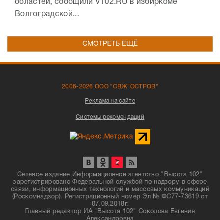
областей, сообщили V102.RU в избиркоме
Волгоградской...
СМОТРЕТЬ ЕЩЁ
2006-2026 ООО "СВЖ"ОСТРОВ"
Реклама на сайте
Системы рекомендаций
Сетевое издание Информационное агентство "Высота 102"
зарегистрировано Федеральной службой по надзору в сфере
связи, информационных технологий и массовых коммуникаций
(Роскомнадзор). Регистрационный номер Эл № ФС77-73619 от
07.09.2018г.
Главный редактор ИА "Высота 102" Соколова Евгения
Александровна