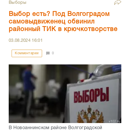
Выборы
Выбор есть? Под Волгоградом
самовыдвиженец обвинил
районный ТИК в крючкотворстве
03.08.2024
16:01
Комментарии
0
В Новоаннинском районе Волгоградской