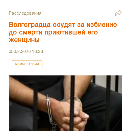
Расследования
Волгоградца осудят за избиение
до смерти приютившей его
женщины
05.08.2026
16:33
Комментарии