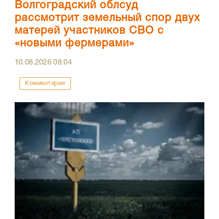
Волгоградский облсуд
рассмотрит земельный спор двух
матерей участников СВО с
«новыми фермерами»
10.08.2026
08:04
Комментарии