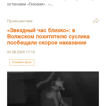
остановки «Газовая». –...
Происшествия
«Звездный час близко»: в
Волжском похитителю суслика
пообещали скорое наказание
04.08.2026
17:19
Комментарии