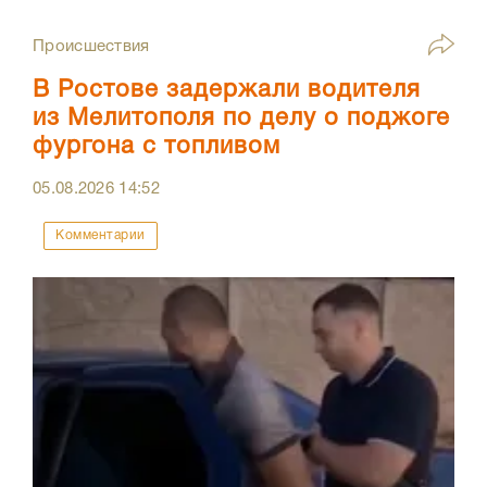
Происшествия
В Ростове задержали водителя
из Мелитополя по делу о поджоге
фургона с топливом
05.08.2026
14:52
Комментарии