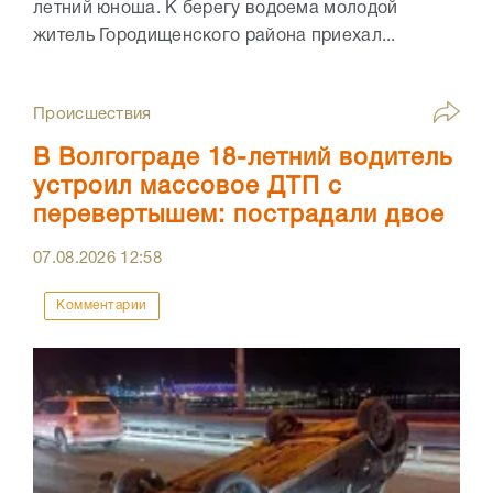
летний юноша. К берегу водоема молодой
житель Городищенского района приехал...
Происшествия
В Волгограде 18-летний водитель
устроил массовое ДТП с
перевертышем: пострадали двое
07.08.2026
12:58
Комментарии