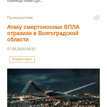
пьяница забил до...
Происшествия
Атаку смертоносных БПЛА
отразили в Волгоградской
области
07.08.2026
08:30
Комментарии