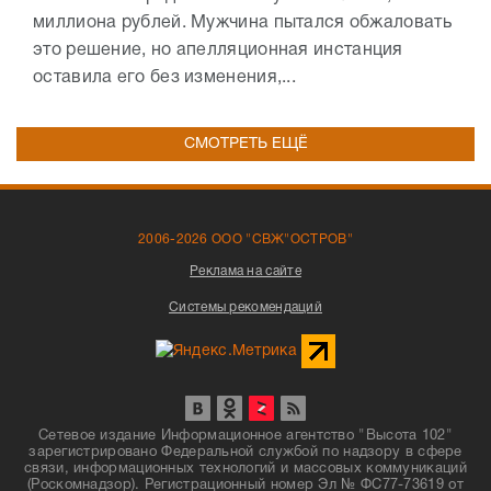
миллиона рублей. Мужчина пытался обжаловать
это решение, но апелляционная инстанция
оставила его без изменения,...
СМОТРЕТЬ ЕЩЁ
2006-2026 ООО "СВЖ"ОСТРОВ"
Реклама на сайте
Системы рекомендаций
Сетевое издание Информационное агентство "Высота 102"
зарегистрировано Федеральной службой по надзору в сфере
связи, информационных технологий и массовых коммуникаций
(Роскомнадзор). Регистрационный номер Эл № ФС77-73619 от