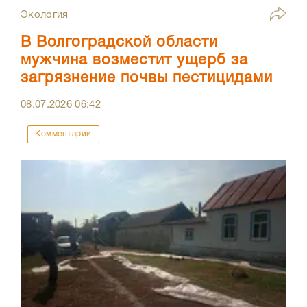
Экология
В Волгоградской области
мужчина возместит ущерб за
загрязнение почвы пестицидами
08.07.2026
06:42
Комментарии