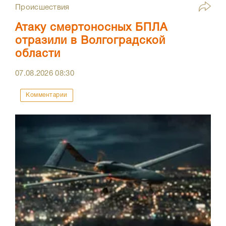
Происшествия
Атаку смертоносных БПЛА
отразили в Волгоградской
области
07.08.2026
08:30
Комментарии