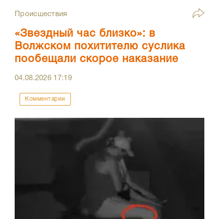
Происшествия
«Звездный час близко»: в
Волжском похитителю суслика
пообещали скорое наказание
04.08.2026
17:19
Комментарии