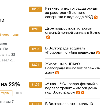
Ревнивого волгоградца осудят
13:08
за расстрел 45-летнего
соперника в подъезде МКД
ти
Двое подростков устроили
12:46
опасный ночной заплыв в Волге
Комментарии
дряд
В Волгограде водитель
к. По
12:23
«Приоры» погубил пешехода
ала на 38
евел с...
Животным в ЦПКиО
12:01
Волгограда помогают пережить
жару
«У нас – ЧС»: озеро фекалий в
 на 23%
11:56
подвале травит жителей дома
под Волгоградом
нтарии
0
итогам 7
В Волгограде открылись 13
11:11