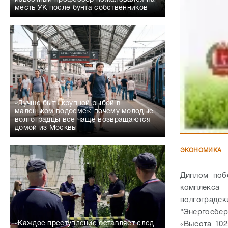
месть УК после бунта собственников
«Лучше быть крупной рыбой в
маленьком водоеме»: почему молодые
волгоградцы все чаще возвращаются
домой из Москвы
ЭКОНОМИКА
Диплом поб
комплекса
волгоградс
"Энергосбе
«Каждое преступление оставляет след
«Высота 102