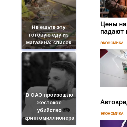
Цены на
Не ешьте эту
падают 
готовую еду из
магазина: список
ЭКОНОМИКА
В ОАЭ произошло
жестокое
Автокре
убийство
ЭКОНОМИКА
криптомиллионера