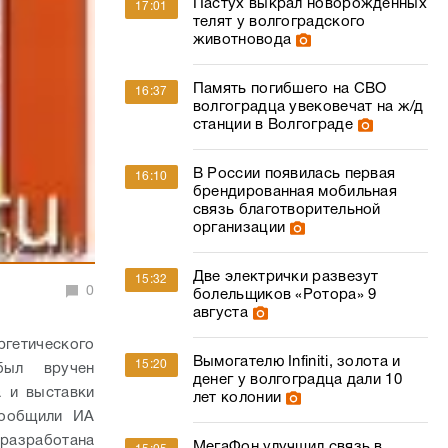
Пастух выкрал новорожденных
17:01
телят у волгоградского
животновода
Память погибшего на СВО
16:37
волгоградца увековечат на ж/д
станции в Волгограде
В России появилась первая
16:10
брендированная мобильная
связь благотворительной
организации
Две электрички развезут
15:32
0
болельщиков «Ротора» 9
августа
гетического
Вымогателю Infiniti, золота и
15:20
был вручен
денег у волгоградца дали 10
 и выставки
лет колонии
сообщили ИА
 разработана
МегаФон улучшил связь в