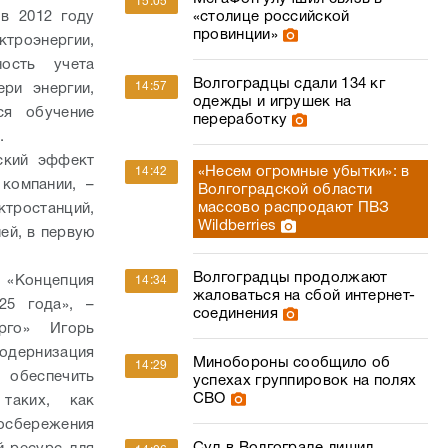
15:05
«столице российской
в 2012 году
провинции»
ктроэнергии,
ость учета
Волгоградцы сдали 134 кг
14:57
ери энергии,
одежды и игрушек на
ся обучение
переработку
.
ский эффект
«Несем огромные убытки»: в
14:42
 компании, –
Волгоградской области
массово распродают ПВЗ
тростанций,
Wildberries
ей, в первую
Волгоградцы продолжают
я «Концепция
14:34
жаловаться на сбой интернет-
25 года», –
соединения
рго» Игорь
модернизация
Минобороны сообщило об
14:29
т обеспечить
успехах группировок на полях
СВО
 таких, как
госбережения