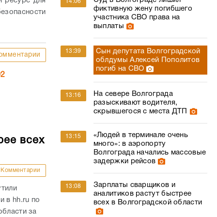
Суд в Волгограде лишил
й ресурс для
14:06
фиктивную жену погибшего
езопасности
участника СВО права на
выплаты
Сын депутата Волгоградской
13:39
омментарии
облдумы Алексей Пополитов
погиб на СВО
02
На севере Волгограда
13:16
разыскивают водителя,
скрывшегося с места ДТП
«Людей в терминале очень
13:15
рее всех
много»: в аэропорту
Волгограда начались массовые
задержки рейсов
Комментарии
Зарплаты сварщиков и
13:08
утили
аналитиков растут быстрее
 в hh.ru по
всех в Волгоградской области
области за