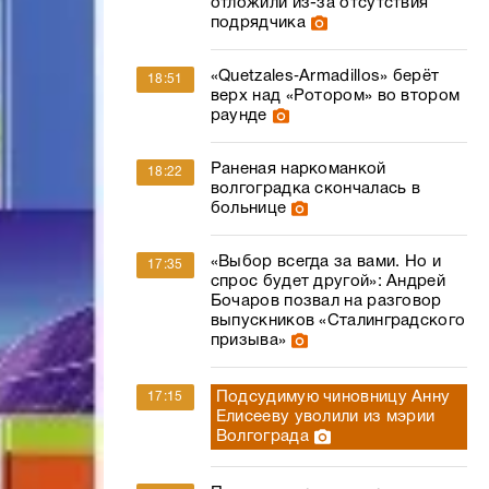
отложили из-за отсутствия
подрядчика
«Quetzales‑Armadillos» берёт
18:51
верх над «Ротором» во втором
раунде
Раненая наркоманкой
18:22
волгоградка скончалась в
больнице
«Выбор всегда за вами. Но и
17:35
спрос будет другой»: Андрей
Бочаров позвал на разговор
выпускников «Сталинградского
призыва»
Подсудимую чиновницу Анну
17:15
Елисееву уволили из мэрии
Волгограда