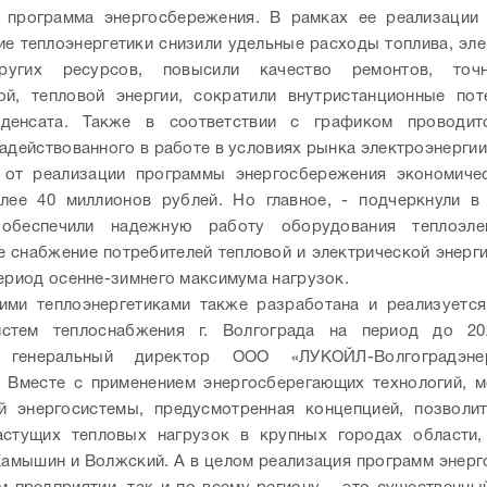
я программа энергосбережения. В рамках ее реализации 
ие теплоэнергетики снизили удельные расходы топлива, эле
угих ресурсов, повысили качество ремонтов, точн
ой, тепловой энергии, сократили внутристанционные пот
денсата. Также в соответствии с графиком проводит
задействованного в работе в условиях рынка электроэнергии
 от реализации программы энергосбережения экономиче
лее 40 миллионов рублей. Но главное, - подчеркнули в
 обеспечили надежную работу оборудования теплоэлек
е снабжение потребителей тепловой и электрической энерги
период осенне-зимнего максимума нагрузок.
ими теплоэнергетиками также разработана и реализуетс
истем теплоснабжения г. Волгограда на период до 20
л генеральный директор ООО «ЛУКОЙЛ-Волгоградэне
 Вместе с применением энергосберегающих технологий, 
й энергосистемы, предусмотренная концепцией, позволи
астущих тепловых нагрузок в крупных городах области,
Камышин и Волжский. А в целом реализация программ энер