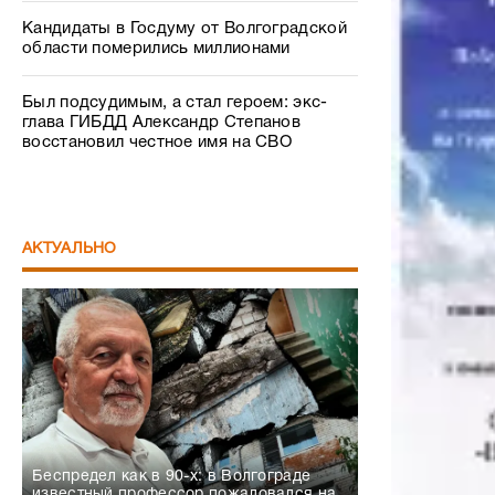
Кандидаты в Госдуму от Волгоградской
области померились миллионами
Был подсудимым, а стал героем: экс-
глава ГИБДД Александр Степанов
восстановил честное имя на СВО
АКТУАЛЬНО
Беспредел как в 90-х: в Волгограде
известный профессор пожаловался на