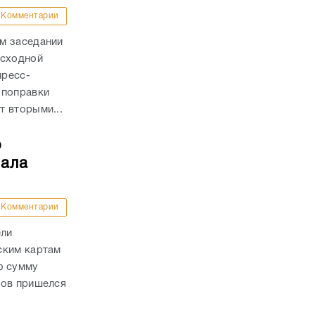
Комментарии
м заседании
асходной
пресс-
 поправки
 вторыми...
о
чала
Комментарии
ели
ским картам
ю сумму
дов пришелся