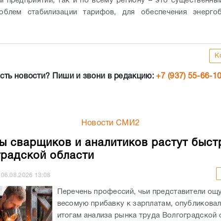
м предприятии, так и по всему региону – это существенны
облем стабилизации тарифов, для обеспечения энергоб
К
сть новости? Пиши и звони в редакцию:
+7 (937) 55-66-1
Новости СМИ2
ы сварщиков и аналитиков растут быст
градской области
06.08.2026
13:08
Перечень профессий, чьи представители ощ
весомую прибавку к зарплатам, опубликовали
итогам анализа рынка труда Волгоградской 