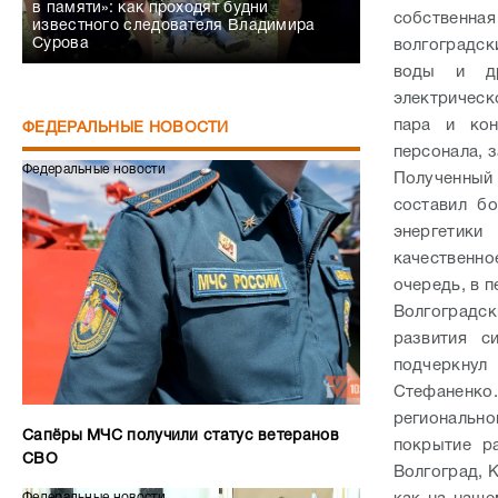
в памяти»: как проходят будни
собственна
известного следователя Владимира
Сурова
волгоградск
воды и др
электрическ
пара и кон
ФЕДЕРАЛЬНЫЕ НОВОСТИ
персонала, 
Федеральные новости
Полученный
составил бо
энергетики
качественно
очередь, в 
Волгоградск
развития с
подчеркну
Стефаненко.
регионально
Сапёры МЧС получили статус ветеранов
покрытие р
СВО
Волгоград, 
Федеральные новости