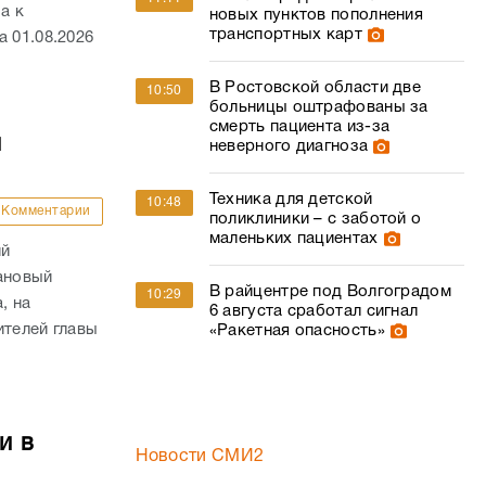
а к
новых пунктов пополнения
транспортных карт
 01.08.2026
В Ростовской области две
10:50
больницы оштрафованы за
смерть пациента из-за
й
неверного диагноза
Техника для детской
10:48
Комментарии
поликлиники – с заботой о
маленьких пациентах
ий
ановый
В райцентре под Волгоградом
10:29
, на
6 августа сработал сигнал
ителей главы
«Ракетная опасность»
и в
Новости СМИ2