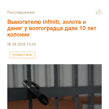
Расследования
Вымогателю Infiniti, золота и
денег у волгоградца дали 10 лет
колонии
06.08.2026
15:20
Комментарии