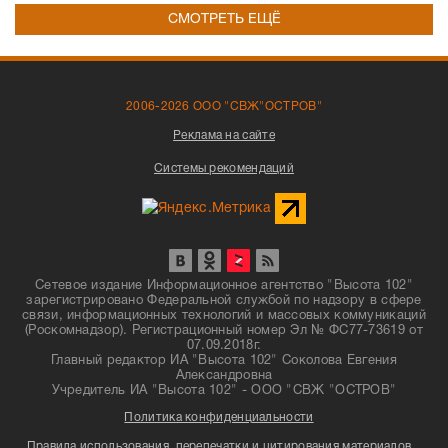
СМОТРЕТЬ ЕЩЁ
2006-2026 ООО "СВЖ"ОСТРОВ"
Реклама на сайте
Системы рекомендаций
Сетевое издание Информационное агентство "Высота 102"
зарегистрировано Федеральной службой по надзору в сфере
связи, информационных технологий и массовых коммуникаций
(Роскомнадзор). Регистрационный номер Эл № ФС77-73619 от
07.09.2018г.
Главный редактор ИА "Высота 102" Соколова Евгения
Александровна
Учредитель ИА "Высота 102" - ООО "СВЖ "ОСТРОВ"
Политика конфиденциальности
Правила использования, перепечатки и цитирования материалов