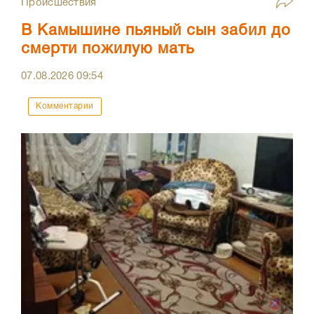
Происшествия
В Камышине пьяный сын забил до
смерти пожилую мать
07.08.2026
09:54
Комментарии