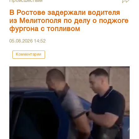
Происшествия
В Ростове задержали водителя
из Мелитополя по делу о поджоге
фургона с топливом
05.08.2026
14:52
Комментарии