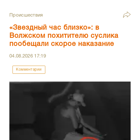
Происшествия
«Звездный час близко»: в
Волжском похитителю суслика
пообещали скорое наказание
04.08.2026
17:19
Комментарии