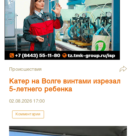
Происшествия
Катер на Волге винтами изрезал
5-летнего ребенка
02.08.2026
17:00
Комментарии