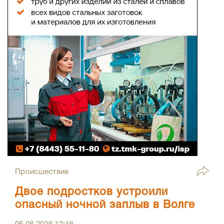
Происшествия
Двое подростков устроили
опасный ночной заплыв в Волге