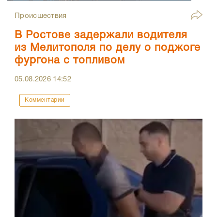
Происшествия
В Ростове задержали водителя
из Мелитополя по делу о поджоге
фургона с топливом
05.08.2026
14:52
Комментарии