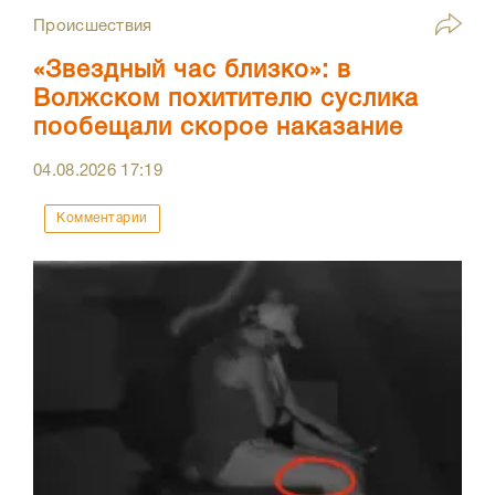
Происшествия
«Звездный час близко»: в
Волжском похитителю суслика
пообещали скорое наказание
04.08.2026
17:19
Комментарии