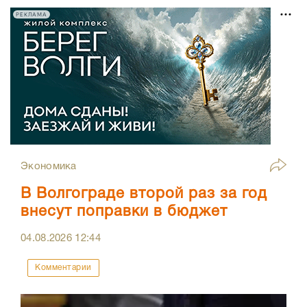
РЕКЛАМА
Экономика
В Волгограде второй раз за год
внесут поправки в бюджет
04.08.2026
12:44
Комментарии