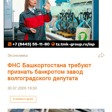
Экономика
ФНС Башкортостана требуют
признать банкротом завод
волгоградского депутата
30.07.2026
18:30
Комментарии