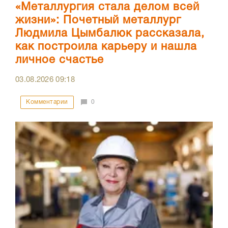
«Металлургия стала делом всей
жизни»: Почетный металлург
Людмила Цымбалюк рассказала,
как построила карьеру и нашла
личное счастье
03.08.2026
09:18
Комментарии
0