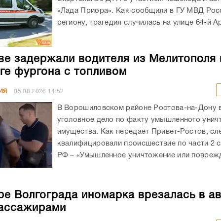
«Лада Приора». Как сообщили в ГУ МВД Рос
региону, трагедия случилась на улице 64-й А
ве задержали водителя из Мелитополя 
ге фургона с топливом
ИЯ
05.08.2026
14:52
В Ворошиловском районе Ростова-на-Дону
уголовное дело по факту умышленного унич
имущества. Как передает Привет-Ростов, сл
квалифицировали происшествие по части 2 с
РФ – «Умышленное уничтожение или поврежд
ре Волгограда иномарка врезалась в а
ассажирами