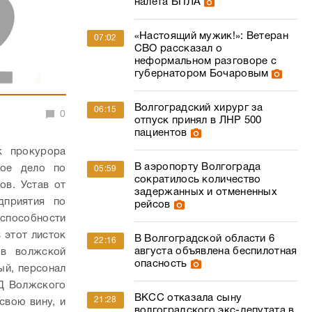
налета БПЛА
«Настоящий мужик!»: Ветеран
07:02
СВО рассказал о
неформальном разговоре с
губернатором Бочаровым
Волгоградский хирург за
06:15
0
отпуск принял в ЛНР 500
пациентов
к прокурора
В аэропорту Волгограда
ное дело по
05:59
сократилось количество
ов. Устав от
задержанных и отмененных
дприятия по
рейсов
оспособности
 этот листок
В Волгоградской области 6
22:16
августа объявлена беспилотная
 в волжской
опасность
ый, персонал
ВД Волжского
ВКСС отказала сыну
21:28
свою вину, и
волгоградского экс-депутата в