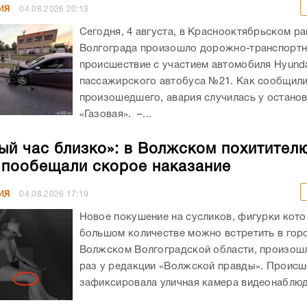
ИЯ
04.08.2026
20:13
Сегодня, 4 августа, в Краснооктябрьском р
Волгограда произошло дорожно-транспорт
происшествие с участием автомобиля Hyunda
пассажирского автобуса №21. Как сообщил
произошедшего, авария случилась у остано
«Газовая». –...
ый час близко»: в Волжском похитител
 пообещали скорое наказание
ИЯ
04.08.2026
17:19
Новое покушение на сусликов, фигурки кото
большом количестве можно встретить в гор
Волжском Волгоградской области, произошл
раз у редакции «Волжской правды». Происш
зафиксировала уличная камера видеонаблюде