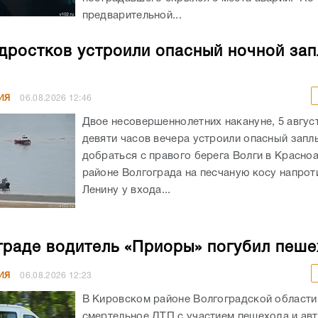
предварительной...
дростков устроили опасный ночной зап
ИЯ
06.08.2026
12:46
Двое несовершеннолетних накануне, 5 авгус
девяти часов вечера устроили опасный запл
добраться с правого берега Волги в Красн
районе Волгограда на песчаную косу напрот
Ленину у входа...
граде водитель «Приоры» погубил пеш
ИЯ
06.08.2026
12:23
В Кировском районе Волгоградской област
смертельное ДТП с участием пешехода и ав