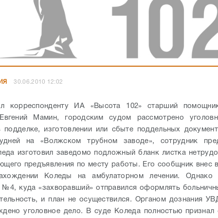
ИЯ
30.06.2010 12:02
л корреспонденту ИА «Высота 102» старший помощни
Евгений Мамин, городским судом рассмотрено уголов
 подделке, изготовлении или сбыте поддельных документ
удней на «Волжском трубном заводе», сотрудник пре
еда изготовил заведомо подложный бланк листка нетруд
ющего предъявления по месту работы. Его сообщник внес в
ахождении Коледы на амбулаторном лечении. Однако
 №4, куда «захворавший» отправился оформлять больничн
тельность, и план не осуществился. Органом дознания У
дено уголовное дело. В суде Коледа полностью признал 