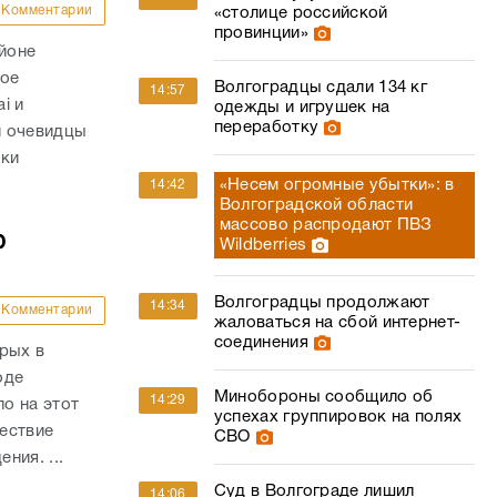
Комментарии
«столице российской
провинции»
айоне
ное
Волгоградцы сдали 134 кг
14:57
i и
одежды и игрушек на
переработку
и очевидцы
вки
«Несем огромные убытки»: в
14:42
Волгоградской области
массово распродают ПВЗ
ю
Wildberries
Волгоградцы продолжают
14:34
Комментарии
жаловаться на сбой интернет-
соединения
рых в
оде
Минобороны сообщило об
14:29
о на этот
успехах группировок на полях
ествие
СВО
ния. ...
Суд в Волгограде лишил
14:06