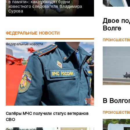
в памяти»: как проходят будни
известного следователя Владимира
Сурова
Двое по
Волге
ФЕДЕРАЛЬНЫЕ НОВОСТИ
ПРОИСШЕСТВ
Федеральные новости
В Волго
ПРОИСШЕСТВ
Сапёры МЧС получили статус ветеранов
СВО
Федеральные новости