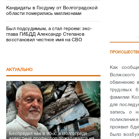
Кандидаты в Госдуму от Волгоградской
области померились миллионами
Был подсудимым, а стал героем: экс-
глава ГИБДД Александр Степанов
восстановил честное имя на СВО
ПРОИСШЕСТВ
Как сообщи
АКТУАЛЬНО
Волжского 
обвинению в
трудовых б
фамилии Кол
для последу
запись о н
поликлинике
проявил бди
Беспредел как в 90-х: в Волгограде
было возбуж
известный профессор пожаловался на