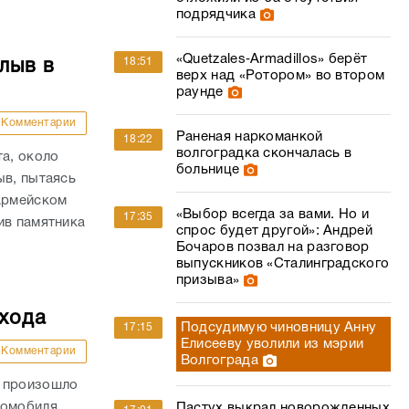
подрядчика
«Quetzales‑Armadillos» берёт
18:51
лыв в
верх над «Ротором» во втором
раунде
Комментарии
Раненая наркоманкой
18:22
волгоградка скончалась в
та, около
больнице
ыв, пытаясь
оармейском
«Выбор всегда за вами. Но и
17:35
ив памятника
спрос будет другой»: Андрей
Бочаров позвал на разговор
выпускников «Сталинградского
призыва»
ехода
Подсудимую чиновницу Анну
17:15
Елисееву уволили из мэрии
Комментарии
Волгограда
и произошло
томобиля
Пастух выкрал новорожденных