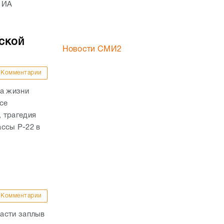
 ИА
ской
Новости СМИ2
Комментарии
ла жизни
се
 трагедия
ассы Р-22 в
Комментарии
асти заплыв