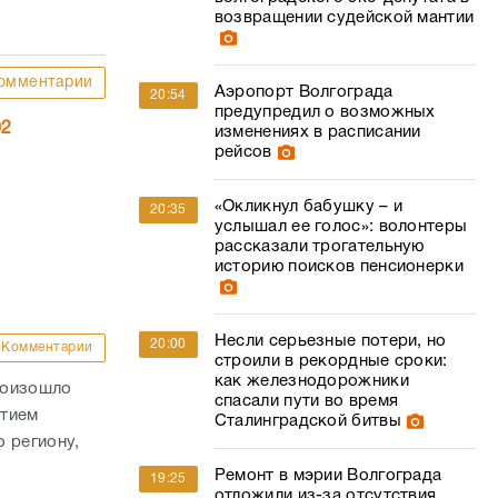
возвращении судейской мантии
омментарии
Аэропорт Волгограда
20:54
предупредил о возможных
02
изменениях в расписании
рейсов
«Окликнул бабушку – и
20:35
услышал ее голос»: волонтеры
рассказали трогательную
историю поисков пенсионерки
Несли серьезные потери, но
20:00
Комментарии
строили в рекордные сроки:
как железнодорожники
роизошло
спасали пути во время
стием
Сталинградской битвы
 региону,
Ремонт в мэрии Волгограда
19:25
отложили из-за отсутствия