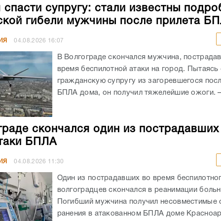
 спасти супругу: стали известны подро
ской гибели мужчины после прилета Б
ИЯ
04.08.2026
16:07
В Волгограде скончался мужчина, пострада
время беспилотной атаки на город. Пытаясь
гражданскую супругу из загоревшегося посл
БПЛА дома, он получил тяжелейшие ожоги. – 
граде скончался один из пострадавших
таки БПЛА
ИЯ
04.08.2026
11:30
Один из пострадавших во время беспилотног
волгоградцев скончался в реанимации боль
Погибший мужчина получил несовместимые 
ранения в атакованном БПЛА доме Красноа