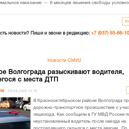
имальное наказание -- 6 месяцев лишения свободы условно
К
сть новости? Пиши и звони в редакцию:
+7 (937) 55-66-1
Новости СМИ2
ре Волгограда разыскивают водителя,
гося с места ДТП
ИЯ
06.08.2026
13:16
В Краснооктябрьском районе Волгограда п
дорожно-транспортное происшествие с уча
пешехода. Как сообщили в ГУ МВД России по
неустановленный водитель после наезда на
пострадавшего скрылся с места аварии. По