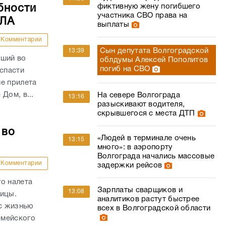
фиктивную жену погибшего
бности
участника СВО права на
ПЛА
выплаты
Комментарии
Сын депутата Волгоградской
13:39
вший во
облдумы Алексей Пополитов
погиб на СВО
 спасти
е прилета
Дом, в...
На севере Волгограда
13:16
разыскивают водителя,
скрывшегося с места ДТП
 во
«Людей в терминале очень
13:15
много»: в аэропорту
Волгограда начались массовые
Комментарии
задержки рейсов
о налета
Зарплаты сварщиков и
13:08
ницы.
аналитиков растут быстрее
с жизнью
всех в Волгоградской области
рмейского