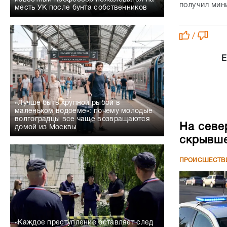
получил мин
месть УК после бунта собственников
/
Е
«Лучше быть крупной рыбой в
маленьком водоеме»: почему молодые
волгоградцы все чаще возвращаются
На севе
домой из Москвы
скрывше
ПРОИСШЕСТВ
«Каждое преступление оставляет след