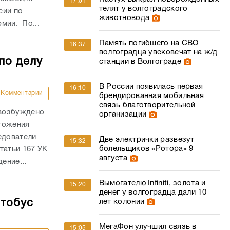
17:01
телят у волгоградского
сии по
животновода
рмии. По...
Память погибшего на СВО
16:37
волгоградца увековечат на ж/д
по делу
станции в Волгограде
В России появилась первая
16:10
Комментарии
брендированная мобильная
связь благотворительной
 возбуждено
организации
тожения
едователи
Две электрички развезут
15:32
болельщиков «Ротора» 9
татьи 167 УК
августа
ение...
Вымогателю Infiniti, золота и
15:20
денег у волгоградца дали 10
втобус
лет колонии
МегаФон улучшил связь в
15:05