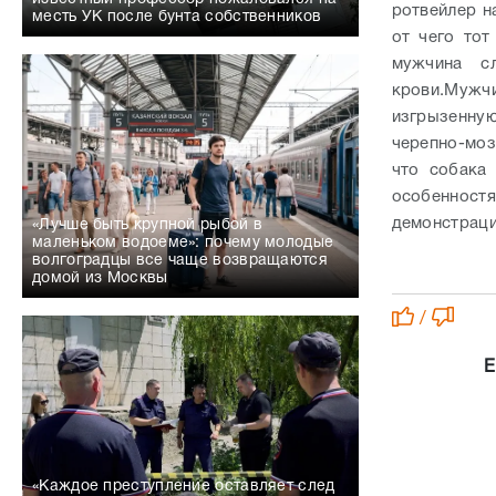
ротвейлер н
месть УК после бунта собственников
от чего тот
мужчина с
крови.
Мужчи
изгрызенную
черепно-моз
что собака
особенност
демонстраци
«Лучше быть крупной рыбой в
маленьком водоеме»: почему молодые
волгоградцы все чаще возвращаются
домой из Москвы
/
Е
«Каждое преступление оставляет след