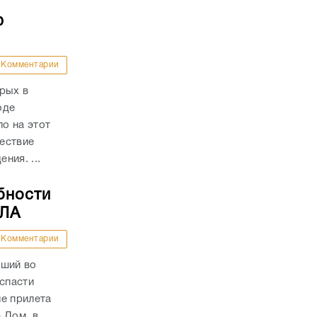
ю
Комментарии
рых в
оде
о на этот
ествие
ния. ...
бности
ПЛА
Комментарии
вший во
 спасти
е прилета
Дом, в...