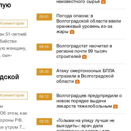
неизвестного сырья
лую
Погода опасна: в
09:01
Волгоградской области ввели
Комментарии
оранжевый уровень из-за
жары
н 51-летний
убийстве
Волгоградстат насчитал в
08:50
ую женщину,
регионе почти 99 тысяч
, сын-
строителей
Атаку смертоносных БПЛА
08:30
отразили в Волгоградской
адской
области
Комментарии
Волгоградцев предупредили о
08:12
новом порядке выдачи
ны
лекарств тяжелобольным
Об этом, как
бороны РФ.
«Голыми на улицу лучше не
08:05
выходить»: врач дала
е утром 7...