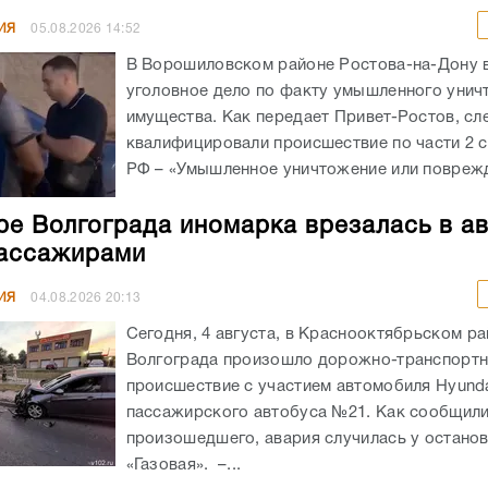
ИЯ
05.08.2026
14:52
В Ворошиловском районе Ростова-на-Дону
уголовное дело по факту умышленного унич
имущества. Как передает Привет-Ростов, сл
квалифицировали происшествие по части 2 с
РФ – «Умышленное уничтожение или поврежд
ре Волгограда иномарка врезалась в а
ассажирами
ИЯ
04.08.2026
20:13
Сегодня, 4 августа, в Краснооктябрьском р
Волгограда произошло дорожно-транспорт
происшествие с участием автомобиля Hyunda
пассажирского автобуса №21. Как сообщил
произошедшего, авария случилась у остано
«Газовая». –...