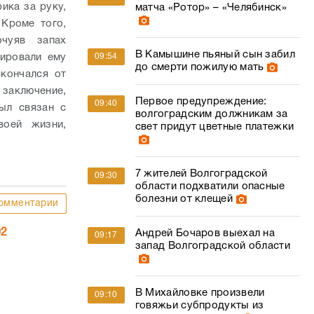
ика за руку,
матча «Ротор» – «Челябинск»
 Кроме того,
чуяв запах
В Камышине пьяный сын забил
тировали ему
09:54
до смерти пожилую мать
скончался от
 заключение,
Первое предупреждение:
09:40
ыл связан с
волгоградским должникам за
воей жизни,
свет придут цветные платежки
7 жителей Волгоградской
09:30
области подхватили опасные
болезни от клещей
омментарии
02
Андрей Бочаров выехал на
09:17
запад Волгоградской области
В Михайловке произвели
09:10
говяжьи субпродукты из