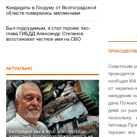
Кандидаты в Госдуму от Волгоградской
области померились миллионами
Был подсудимым, а стал героем: экс-
глава ГИБДД Александр Степанов
восстановил честное имя на СВО
ПРОИСШЕСТВ
Советским 
АКТУАЛЬНО
проводится 
сообщил ИА 
от черепно-
нападения н
даче.
Пожило
дней он уше
поскольку 
питомца.
При
Беспредел как в 90-х: в Волгограде
терзает его
известный профессор пожаловался на