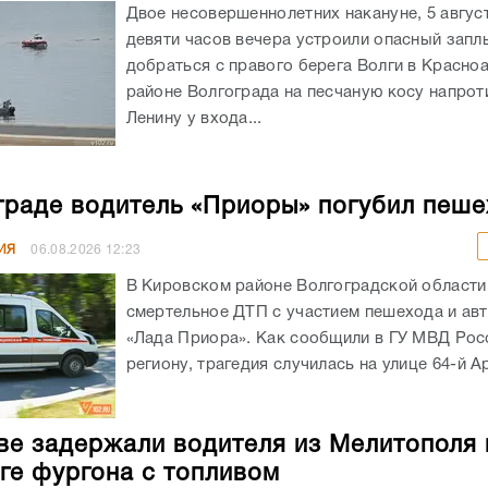
Двое несовершеннолетних накануне, 5 авгус
девяти часов вечера устроили опасный запл
добраться с правого берега Волги в Красн
районе Волгограда на песчаную косу напрот
Ленину у входа...
граде водитель «Приоры» погубил пеш
ИЯ
06.08.2026
12:23
В Кировском районе Волгоградской област
смертельное ДТП с участием пешехода и ав
«Лада Приора». Как сообщили в ГУ МВД Рос
региону, трагедия случилась на улице 64-й А
ве задержали водителя из Мелитополя 
ге фургона с топливом