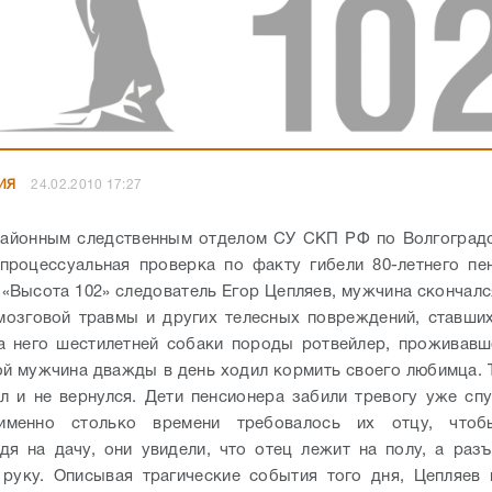
ИЯ
24.02.2010 17:27
районным следственным отделом СУ СКП РФ по Волгоградс
процессуальная проверка по факту гибели 80-летнего пе
«Высота 102» следователь Егор Цепляев, мужчина скончалс
мозговой травмы и других телесных повреждений, ставши
а него шестилетней собаки породы ротвейлер, проживавш
й мужчина дважды в день ходил кормить своего любимца. Т
л и не вернулся. Дети пенсионера забили тревогу уже спу
именно столько времени требовалось их отцу, чтоб
дя на дачу, они увидели, что отец лежит на полу, а раз
 руку.
Описывая трагические события того дня, Цепляев 