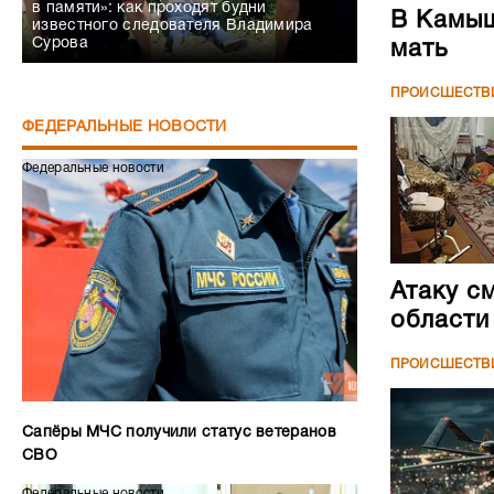
в памяти»: как проходят будни
В Камыш
известного следователя Владимира
Сурова
мать
ПРОИСШЕСТВ
ФЕДЕРАЛЬНЫЕ НОВОСТИ
Федеральные новости
Атаку с
области
ПРОИСШЕСТВ
Сапёры МЧС получили статус ветеранов
СВО
Федеральные новости