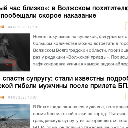
ый час близко»: в Волжском похитител
 пообещали скорое наказание
ИЯ
04.08.2026
17:19
Новое покушение на сусликов, фигурки кото
большом количестве можно встретить в гор
Волжском Волгоградской области, произошл
раз у редакции «Волжской правды». Происш
зафиксировала уличная камера видеонаблюде
 спасти супругу: стали известны подро
ской гибели мужчины после прилета Б
ИЯ
04.08.2026
16:07
В Волгограде скончался мужчина, пострада
время беспилотной атаки на город. Пытаясь
гражданскую супругу из загоревшегося посл
БПЛА дома, он получил тяжелейшие ожоги. – 