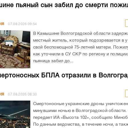
ине пьяный сын забил до смерти пожи
ИЯ
07.08.2026
09:54
В Камышине Волгоградской области задержа
местный житель, который подозревается в 
свой беспомощной 75-летней матери. Пожил
как уточнили в СУ СКР по региону и полиции
пьяница забил до...
мертоносных БПЛА отразили в Волгогр
ИЯ
07.08.2026
08:30
Смертоносные украинские дроны уничтоже
минувшими ночью в Волгоградской области. 
передает ИА «Высота 102», сообщило Мино
По данным ведомства, в течение ночи, а такж