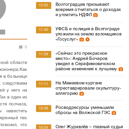
Волгоградцев призывают
12:02
вовремя отчитаться о доходах
и уплатить НДФЛ
УФСБ и полиция в Волгограде
11:40
уложили на землю взломщиков
«Госуслуг»
0
«Сейчас это прекрасное
11:28
место»: Андрей Бочаров
кой области
увидел в Серафимовичском
районе изменения к лучшему
нсионера.
Как
я в больнице
На Мамаевом кургане
х следствием
11:11
отреставрировали скульптуру-
ей у него на
аллегорию
ак в один из
стя полчаса,
Росводресурсы уменьшили
10:58
ы навестить
сбросы на Волжской ГЭС
ъяренный пес
пояснил, что
Олег Журавлёв – главный судья
10:24