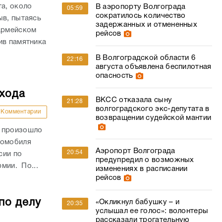
та, около
В аэропорту Волгограда
05:59
сократилось количество
ыв, пытаясь
задержанных и отмененных
оармейском
рейсов
ив памятника
В Волгоградской области 6
22:16
августа объявлена беспилотная
опасность
ехода
ВКСС отказала сыну
21:28
волгоградского экс-депутата в
Комментарии
возвращении судейской мантии
и произошло
томобиля
Аэропорт Волгограда
20:54
сии по
предупредил о возможных
рмии. По...
изменениях в расписании
рейсов
по делу
«Окликнул бабушку – и
20:35
услышал ее голос»: волонтеры
рассказали трогательную