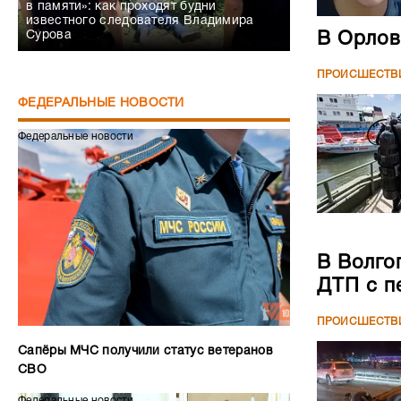
в памяти»: как проходят будни
известного следователя Владимира
Сурова
В Орлов
ПРОИСШЕСТВ
ФЕДЕРАЛЬНЫЕ НОВОСТИ
Федеральные новости
В Волго
ДТП с п
ПРОИСШЕСТВ
Сапёры МЧС получили статус ветеранов
СВО
Федеральные новости