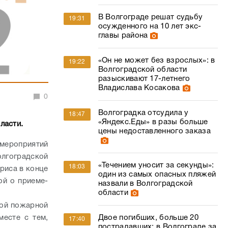
В Волгограде решат судьбу
19:31
осужденного на 10 лет экс-
главы района
«Он не может без взрослых»: в
19:22
Волгоградской области
разыскивают 17-летнего
Владислава Косакова
0
Волгоградка отсудила у
18:47
«Яндекс.Еды» в разы больше
ласти.
цены недоставленного заказа
мероприятий
гоградской
«Течением уносит за секунды»:
18:03
риса в конце
один из самых опасных пляжей
ой о приеме-
назвали в Волгоградской
области
кой пожарной
месте с тем,
Двое погибших, больше 20
17:40
пострадавших: в Волгограде за