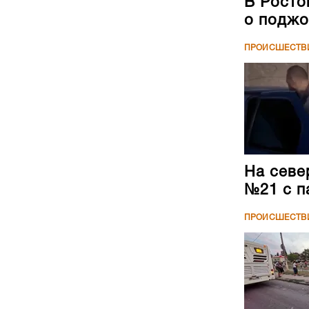
В Росто
о поджо
ПРОИСШЕСТВ
На севе
№21 с п
ПРОИСШЕСТВ