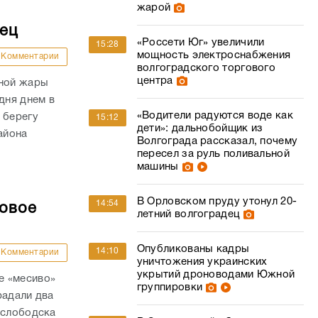
жарой
дец
«Россети Юг» увеличили
15:28
мощность электроснабжения
Комментарии
волгоградского торгового
центра
сной жары
дня днем в
«Водители радуются воде как
 берегу
15:12
дети»: дальнобойщик из
айона
Волгограда рассказал, почему
пересел за руль поливальной
машины
В Орловском пруду утонул 20-
14:54
совое
летний волгоградец
Опубликованы кадры
14:10
Комментарии
уничтожения украинских
укрытий дроноводами Южной
е «месиво»
группировки
радали два
ослободска