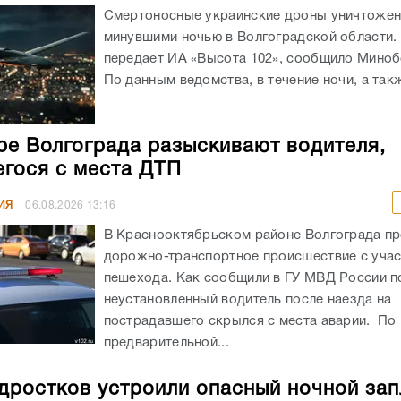
Смертоносные украинские дроны уничтоже
минувшими ночью в Волгоградской области. 
передает ИА «Высота 102», сообщило Мино
По данным ведомства, в течение ночи, а такж
ре Волгограда разыскивают водителя,
гося с места ДТП
ИЯ
06.08.2026
13:16
В Краснооктябрьском районе Волгограда п
дорожно-транспортное происшествие с уча
пешехода. Как сообщили в ГУ МВД России по
неустановленный водитель после наезда на
пострадавшего скрылся с места аварии. По
предварительной...
дростков устроили опасный ночной зап