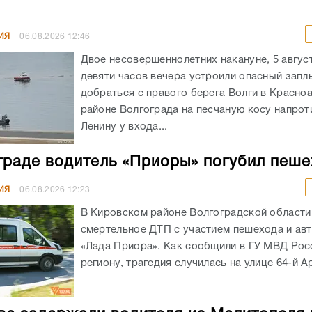
ИЯ
06.08.2026
12:46
Двое несовершеннолетних накануне, 5 авгус
девяти часов вечера устроили опасный запл
добраться с правого берега Волги в Красн
районе Волгограда на песчаную косу напрот
Ленину у входа...
граде водитель «Приоры» погубил пеш
ИЯ
06.08.2026
12:23
В Кировском районе Волгоградской област
смертельное ДТП с участием пешехода и ав
«Лада Приора». Как сообщили в ГУ МВД Рос
региону, трагедия случилась на улице 64-й А