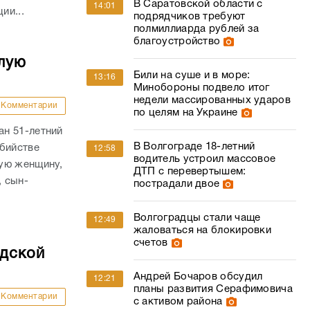
В Саратовской области с
14:01
ии...
подрядчиков требуют
полмиллиарда рублей за
благоустройство
лую
Били на суше и в море:
13:16
Минобороны подвело итог
недели массированных ударов
Комментарии
по целям на Украине
н 51-летний
В Волгограде 18-летний
убийстве
12:58
водитель устроил массовое
ую женщину,
ДТП с перевертышем:
, сын-
пострадали двое
Волгоградцы стали чаще
12:49
жаловаться на блокировки
счетов
адской
Андрей Бочаров обсудил
12:21
планы развития Серафимовича
Комментарии
с активом района