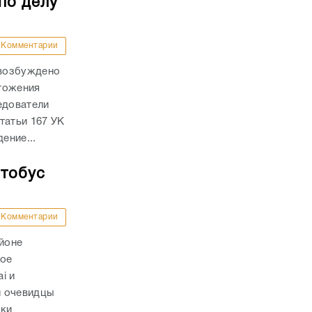
по делу
Комментарии
 возбуждено
тожения
едователи
татьи 167 УК
ение...
втобус
Комментарии
айоне
ное
i и
и очевидцы
вки