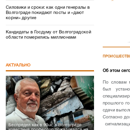
Силовики и сроки: как одни генералы в
Волгограде покидают посты и «дают
корни» другие
Кандидаты в Госдуму от Волгоградской
области померились миллионами
ПРОИСШЕСТВ
АКТУАЛЬНО
Об этом сег
По словам 
был устан
специализир
прошлого го
сдачи выпол
Согласно до
сигнализаци
Беспредел как в 90-х: в Волгограде
известный профессор пожаловался на