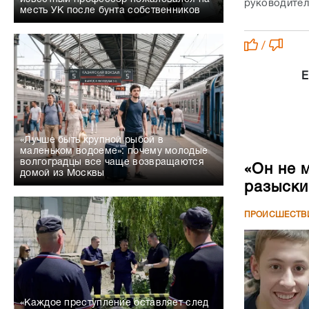
руководител
месть УК после бунта собственников
/
Е
«Лучше быть крупной рыбой в
маленьком водоеме»: почему молодые
волгоградцы все чаще возвращаются
«Он не 
домой из Москвы
разыски
ПРОИСШЕСТВ
«Каждое преступление оставляет след