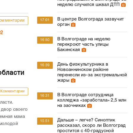
.
неделю случился шквал ДТП
В центре Волгограда зазвучит
17:01
омментарии
орган
02
В Волгограде на неделю
16:50
перекроют часть улицы
Бакинская
День физкультурника в
16:39
Новоаннинском районе
области
перенесли из-за экстремальной
жары
Комментарии
В Волгограде сотрудница
16:31
колледжа «заработала» 2,5 млн
ласти.
на заочниках
 двор своего
иемная мама
Дальше – легче? Синоптик
15:51
 молодой
рассказал, скоро ли Волгоград
простится с 40-градусной