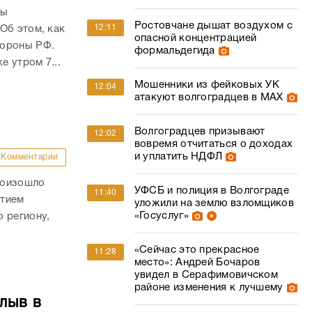
ны
Ростовчане дышат воздухом с
12:11
Об этом, как
опасной концентрацией
бороны РФ.
формальдегида
е утром 7...
Мошенники из фейковых УК
12:04
атакуют волгоградцев в МАХ
Волгоградцев призывают
12:02
вовремя отчитаться о доходах
и уплатить НДФЛ
Комментарии
роизошло
УФСБ и полиция в Волгограде
11:40
стием
уложили на землю взломщиков
«Госуслуг»
 региону,
«Сейчас это прекрасное
11:28
место»: Андрей Бочаров
увидел в Серафимовичском
районе изменения к лучшему
лыв в