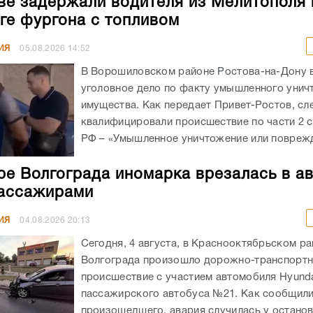
ве задержали водителя из Мелитополя 
ге фургона с топливом
ИЯ
05.08.2026
14:52
В Ворошиловском районе Ростова-на-Дону
уголовное дело по факту умышленного унич
имущества. Как передает Привет-Ростов, сл
квалифицировали происшествие по части 2 с
РФ – «Умышленное уничтожение или поврежд
ре Волгограда иномарка врезалась в а
ассажирами
ИЯ
04.08.2026
20:13
Сегодня, 4 августа, в Краснооктябрьском р
Волгограда произошло дорожно-транспорт
происшествие с участием автомобиля Hyunda
пассажирского автобуса №21. Как сообщил
произошедшего, авария случилась у остано