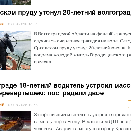
ском пруду утонул 20-летний волгогра
ИЯ
07.08.2026
14:54
В Волгоградской области на фоне 40-граду
случилась очередная трагедия на воде. Сего
Орловском пруду утонул 20-летний юноша. К
водоема молодой житель Городищенского р
приехал...
граде 18-летний водитель устроил мас
еревертышем: пострадали двое
ИЯ
07.08.2026
12:58
Заторопившийся водитель устроил дорожно
на мосту через Волгу. В массовом ДТП пост
человека. Авария на мосту в сторону Красн