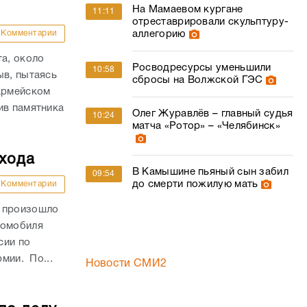
На Мамаевом кургане
11:11
отреставрировали скульптуру-
Комментарии
аллегорию
та, около
Росводресурсы уменьшили
10:58
ыв, пытаясь
сбросы на Волжской ГЭС
оармейском
ив памятника
Олег Журавлёв – главный судья
10:24
матча «Ротор» – «Челябинск»
ехода
В Камышине пьяный сын забил
09:54
до смерти пожилую мать
Комментарии
и произошло
томобиля
сии по
рмии. По...
Новости СМИ2