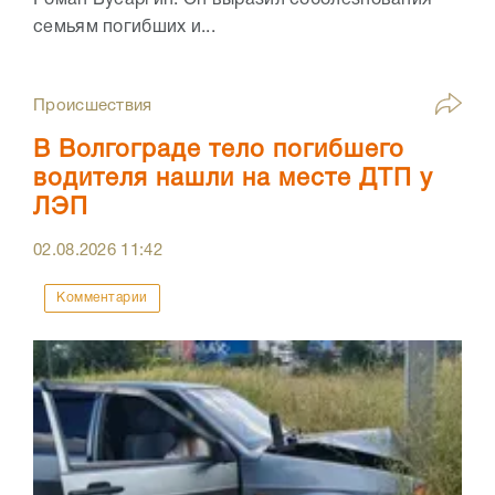
Роман Бусаргин. Он выразил соболезнования
семьям погибших и...
Происшествия
В Волгограде тело погибшего
водителя нашли на месте ДТП у
ЛЭП
02.08.2026
11:42
Комментарии