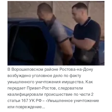
В Ворошиловском районе Ростова-на-Дону
возбуждено уголовное дело по факту
умышленного уничтожения имущества. Как
передает Привет-Ростов, следователи
квалифицировали происшествие по части 2
статьи 167 УК РФ – «Умышленное уничтожение
или повреждение...