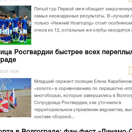
Пятый тур Первой лиги обещает закрученную
самые неожиданные результаты. В «лучшей 
только «Нижний Новгород» стоит особняком
очков из 12, остальные же клубы находятся в
ица Росгвардии быстрее всех переплы
граде
.2026
19:06
Младший сержант полиции Елена Карабинов
«золото» в соревнованиях по парашютно-ат
многоборью, которые завершились в Волгог
Сотрудница Росгвардии, как уточнили в
территориальном управлении ведомства, вы
составе сборной...
орта в Волгограде: фан‑фест «Динамо‑