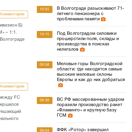
В Волгограде разыскивают 71-
10:55
летнего пенсионера с
Комментарии
проблемами памяти
ивизион Б)
» – 1:1.
Под Волгоградом силовики
10:15
прошерстили поля, склады и
 Волгограде
производства в поисках
нелегалов
Меловые горы Волгоградской
09:58
области: где находятся самые
высокие меловые склоны
Европы и как до них добраться
Комментарии
 между FC
ВС РФ массированным ударом
09:38
вершился
поразили производство ракет
«Фламинго» и крупную базу
 Решающий
ГСМ
нального
ФФК «Ротор» завершил
09:04