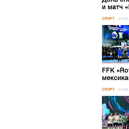
и матч 
СПОРТ
05.08
FFK «Ro
мексика
СПОРТ
05.08