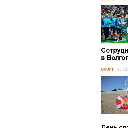
Сотрудн
в Волго
СПОРТ
05.08
День сп