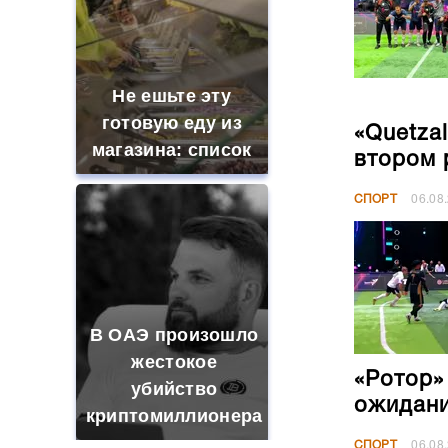
Не ешьте эту
готовую еду из
«Quetza
магазина: список
втором 
СПОРТ
06.08
В ОАЭ произошло
жестокое
«Ротор»
убийство
ожидан
криптомиллионера
СПОРТ
06.08