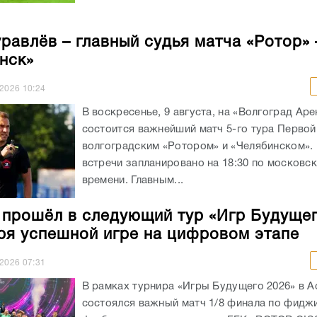
равлёв – главный судья матча «Ротор» 
нск»
.2026
10:24
В воскресенье, 9 августа, на «Волгоград Аре
состоится важнейший матч 5-го тура Первой
волгоградским «Ротором» и «Челябинском».
встречи запланировано на 18:30 по московс
времени. Главным...
 прошёл в следующий тур «Игр Будуще
ря успешной игре на цифровом этапе
.2026
07:31
В рамках турнира «Игры Будущего 2026» в А
состоялся важный матч 1/8 финала по фидж