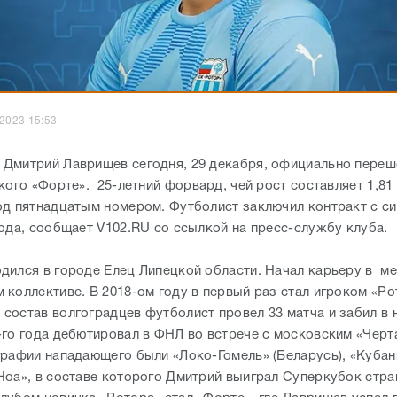
.2023 15:53
Дмитрий Лаврищев сегодня, 29 декабря, официально переш
кого «Форте». 25-летний форвард, чей рост составляет 1,81 
од пятнадцатым номером. Футболист заключил контракт с с
года, сообщает V102.RU со ссылкой на пресс-службу клуба.
дился в городе Елец Липецкой области. Начал карьеру в м
 коллективе. В 2018-ом году в первый раз стал игроком «Ро
состав волгоградцев футболист провел 33 матча и забил в н
-го года дебютировал в ФНЛ во встрече с московским «Черт
графии нападающего были «Локо-Гомель» (Беларусь), «Кубан
Ноа», в составе которого Дмитрий выиграл Суперкубок стра