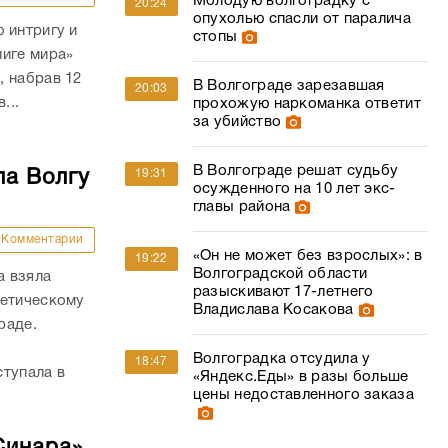
Молодую волгоградку с
20:24
опухолью спасли от паралича
 интригу и
стопы
лиге мира»
, набрав 12
В Волгограде зарезавшая
20:03
...
прохожую наркоманка ответит
за убийство
В Волгограде решат судьбу
ла Волгу
19:31
осужденного на 10 лет экс-
главы района
Комментарии
«Он не может без взрослых»: в
19:22
Волгоградской области
а взяла
разыскивают 17-летнего
летическому
Владислава Косакова
раде.
Волгоградка отсудила у
18:47
ступала в
«Яндекс.Еды» в разы больше
цены недоставленного заказа
Синара»