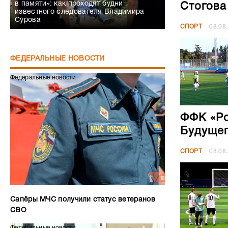
в памяти»: как проходят будни
Стогова
известного следователя Владимира
Сурова
СПОРТ
08.08
ФЕДЕРАЛЬНЫЕ НОВОСТИ
Федеральные новости
ФФК «Ро
Будущег
СПОРТ
08.08
Сапёры МЧС получили статус ветеранов
СВО
Федеральные новости