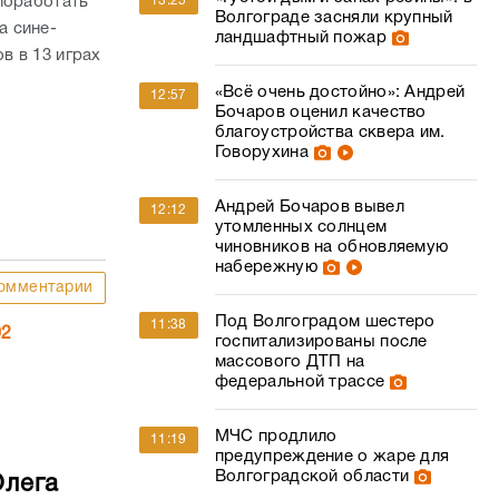
поработать
13:25
Волгограде засняли крупный
а сине-
ландшафтный пожар
в в 13 играх
«Всё очень достойно»: Андрей
12:57
Бочаров оценил качество
благоустройства сквера им.
Говорухина
Андрей Бочаров вывел
12:12
утомленных солнцем
чиновников на обновляемую
набережную
омментарии
Под Волгоградом шестеро
11:38
02
госпитализированы после
массового ДТП на
федеральной трассе
МЧС продлило
11:19
предупреждение о жаре для
Волгоградской области
Олега