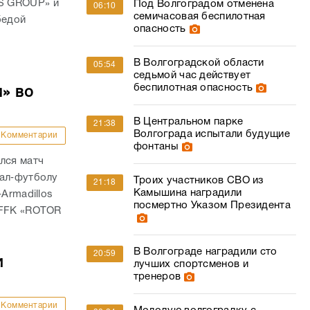
S GROUP» и
Под Волгоградом отменена
06:10
семичасовая беспилотная
бедой
опасность
В Волгоградской области
05:54
седьмой час действует
беспилотная опасность
м» во
В Центральном парке
21:38
Волгограда испытали будущие
Комментарии
фонтаны
лся матч
тал‑футболу
Троих участников СВО из
21:18
Камышина наградили
Armadillos
посмертно Указом Президента
 FFK «ROTOR
В Волгограде наградили сто
20:59
и
лучших спортсменов и
тренеров
Комментарии