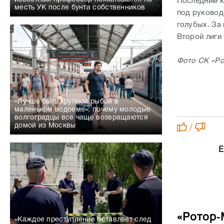
Последним к
месть УК после бунта собственников
под руковод
голубых. За 
Второй лиги
Фото СК «Ро
«Лучше быть крупной рыбой в
маленьком водоеме»: почему молодые
волгоградцы все чаще возвращаются
домой из Москвы
/
Е
«Ротор‑
«Каждое преступление оставляет след