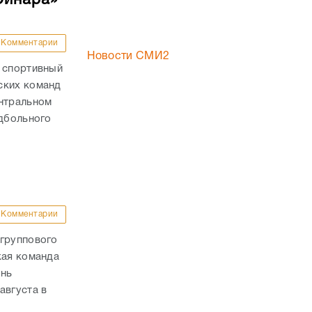
Комментарии
Новости СМИ2
й спортивный
ских команд
ентральном
ндбольного
Комментарии
 группового
кая команда
ень
августа в