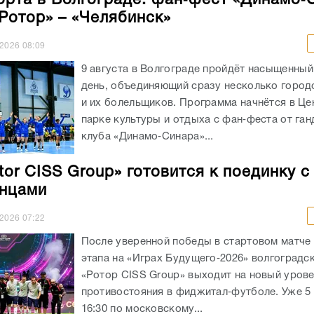
«Ротор» – «Челябинск»
.2026
08:09
9 августа в Волгограде пройдёт насыщенны
день, объединяющий сразу несколько город
и их болельщиков. Программа начнётся в Ц
парке культуры и отдыха с фан‑феста от га
клуба «Динамо‑Синара»...
tor CISS Group» готовится к поединку с
нцами
.2026
07:22
После уверенной победы в стартовом матче
этапа на «Играх Будущего‑2026» волгоградс
«Ротор CISS Group» выходит на новый уров
противостояния в фиджитал‑футболе. Уже 5 
16:30 по московскому...