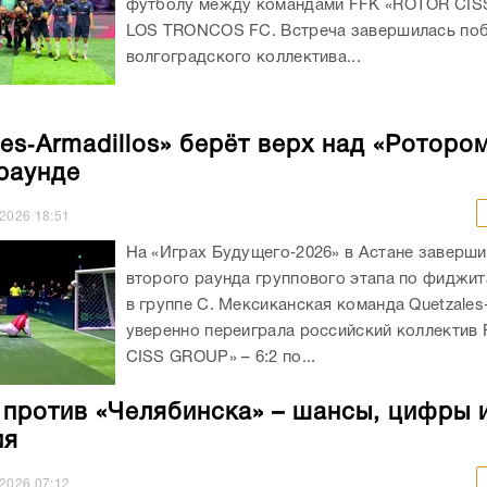
футболу между командами FFK «ROTOR CIS
LOS TRONCOS FC. Встреча завершилась по
волгоградского коллектива...
les‑Armadillos» берёт верх над «Роторо
раунде
.2026
18:51
На «Играх Будущего‑2026» в Астане заверши
второго раунда группового этапа по фиджи
в группе C. Мексиканская команда Quetzales‑
уверенно переиграла российский коллектив
CISS GROUP» – 6:2 по...
 против «Челябинска» – шансы, цифры 
ия
.2026
07:12