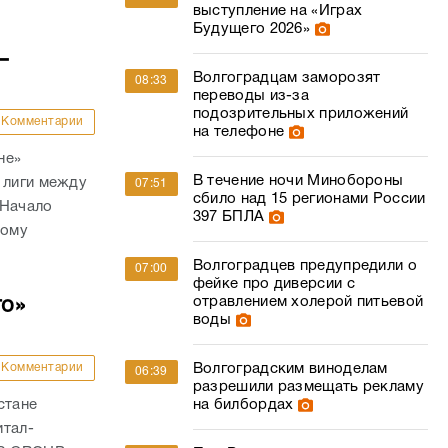
выступление на «Играх
Будущего 2026»
–
Волгоградцам заморозят
08:33
переводы из-за
подозрительных приложений
Комментарии
на телефоне
не»
В течение ночи Минобороны
 лиги между
07:51
сбило над 15 регионами России
 Начало
397 БПЛА
кому
Волгоградцев предупредили о
07:00
фейке про диверсии с
отравлением холерой питьевой
го»
воды
Комментарии
Волгоградским виноделам
06:39
разрешили размещать рекламу
стане
на билбордах
итал-