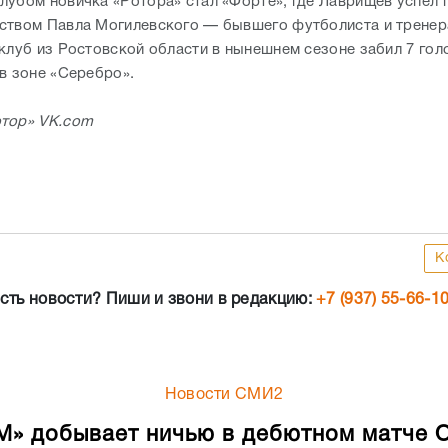
лубом новичка «Ротора» стал «Форте», где Лаврищев успел 
ством Павла Могилевского — бывшего футболиста и тренер
клуб из Ростовской области в нынешнем сезоне забил 7 голо
 в зоне «Серебро».
тор» VK.com
К
сть новости? Пиши и звони в редакцию:
+7 (937) 55-66-1
Новости СМИ2
М» добывает ничью в дебютном матче 