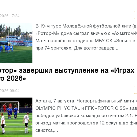
.2026
17:24
В 19‑м туре Молодёжной футбольной лиги (д
«Ротор‑М» дома сыграл вничью с «Ахматом‑М
Матч прошёл на стадионе МБУ СК «Зенит» в
при 74 зрителях. Для волгоградцев...
тор» завершил выступление на «Играх
о 2026»
.2026
09:04
Астана, 7 августа. Четвертьфинальный матч
OLYMPIC PHYGITAL и FFK «ROTOR CISS» за
победой узбекской команды со счетом 2:1.
эпизод матча произошел за 12 секунд до фи
свистка,...