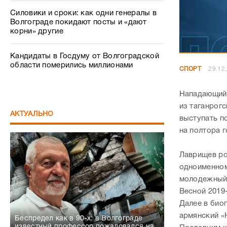
Силовики и сроки: как одни генералы в
Волгограде покидают посты и «дают
корни» другие
Кандидаты в Госдуму от Волгоградской
области померились миллионами
СПОРТ
29.12
Нападающий 
из таганрогс
АКТУАЛЬНО
выступать п
на полтора 
Лаврищев ро
одноименном
молодежный 
Весной 2019
Далее в био
армянский «
Беспредел как в 90-х: в Волгограде
известный профессор пожаловался на