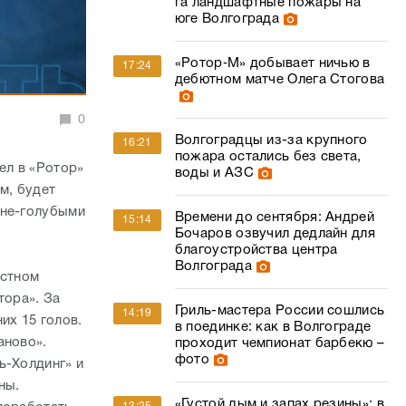
га ландшафтные пожары на
юге Волгограда
«Ротор‑М» добывает ничью в
17:24
дебютном матче Олега Стогова
0
Волгоградцы из-за крупного
16:21
пожара остались без света,
ел в «Ротор»
воды и АЗС
м, будет
ине-голубыми
Времени до сентября: Андрей
15:14
Бочаров озвучил дедлайн для
благоустройства центра
Волгограда
естном
тора». За
Гриль-мастера России сошлись
14:19
их 15 голов.
в поединке: как в Волгограде
аново».
проходит чемпионат барбекю –
фото
ь-Холдинг» и
ны.
«Густой дым и запах резины»: в