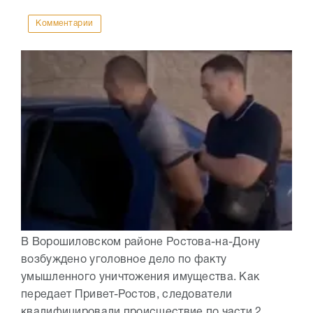
Комментарии
В Ворошиловском районе Ростова-на-Дону
возбуждено уголовное дело по факту
умышленного уничтожения имущества. Как
передает Привет-Ростов, следователи
квалифицировали происшествие по части 2