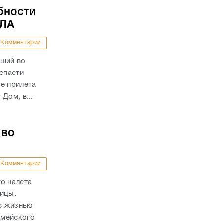
бности
ПЛА
Комментарии
вший во
 спасти
е прилета
Дом, в...
 во
Комментарии
о налета
ницы.
с жизнью
рмейского