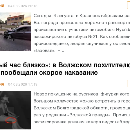
ИЯ
04.08.2026
20:13
Сегодня, 4 августа, в Краснооктябрьском р
Волгограда произошло дорожно-транспорт
происшествие с участием автомобиля Hyunda
пассажирского автобуса №21. Как сообщил
произошедшего, авария случилась у остано
«Газовая». –...
ый час близко»: в Волжском похитител
 пообещали скорое наказание
ИЯ
04.08.2026
17:19
Новое покушение на сусликов, фигурки кото
большом количестве можно встретить в гор
Волжском Волгоградской области, произошл
раз у редакции «Волжской правды». Происш
зафиксировала уличная камера видеонаблюде