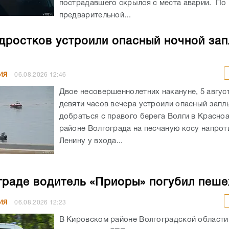
пострадавшего скрылся с места аварии. По
предварительной...
дростков устроили опасный ночной зап
ИЯ
06.08.2026
12:46
Двое несовершеннолетних накануне, 5 авгус
девяти часов вечера устроили опасный запл
добраться с правого берега Волги в Красн
районе Волгограда на песчаную косу напрот
Ленину у входа...
граде водитель «Приоры» погубил пеш
ИЯ
06.08.2026
12:23
В Кировском районе Волгоградской област