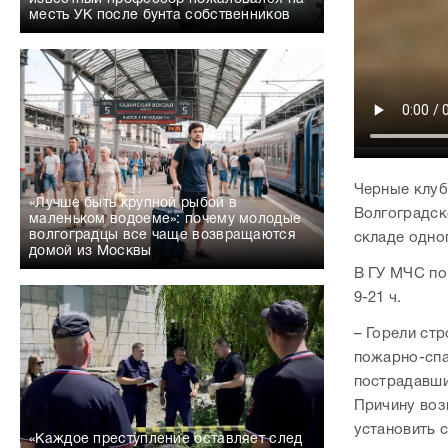
месть УК после бунта собственников
Черные клуб
«Лучше быть крупной рыбой в
Волгоградск
маленьком водоеме»: почему молодые
волгоградцы все чаще возвращаются
складе одно
домой из Москвы
В ГУ МЧС по
9-21 ч.
– Горели ст
пожарно-спа
пострадавши
Причину воз
установить 
«Каждое преступление оставляет след