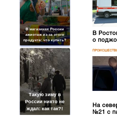
В магазинах России
В Росто
ажиотаж из-за этого
о поджо
продукта: что купить?
ПРОИСШЕСТВ
Такую зиму в
России никто не
На севе
ждал: как так?!
№21 с п