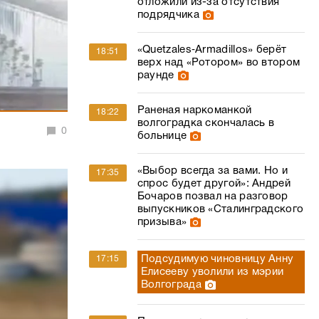
отложили из-за отсутствия
подрядчика
«Quetzales‑Armadillos» берёт
18:51
верх над «Ротором» во втором
раунде
Раненая наркоманкой
18:22
волгоградка скончалась в
0
больнице
«Выбор всегда за вами. Но и
17:35
спрос будет другой»: Андрей
Бочаров позвал на разговор
выпускников «Сталинградского
призыва»
Подсудимую чиновницу Анну
17:15
Елисееву уволили из мэрии
Волгограда