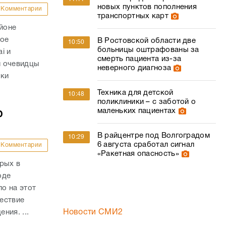
новых пунктов пополнения
Комментарии
транспортных карт
айоне
ное
В Ростовской области две
10:50
больницы оштрафованы за
i и
смерть пациента из-за
и очевидцы
неверного диагноза
вки
Техника для детской
10:48
поликлиники – с заботой о
маленьких пациентах
ю
В райцентре под Волгоградом
10:29
6 августа сработал сигнал
Комментарии
«Ракетная опасность»
рых в
оде
о на этот
ествие
ния. ...
Новости СМИ2