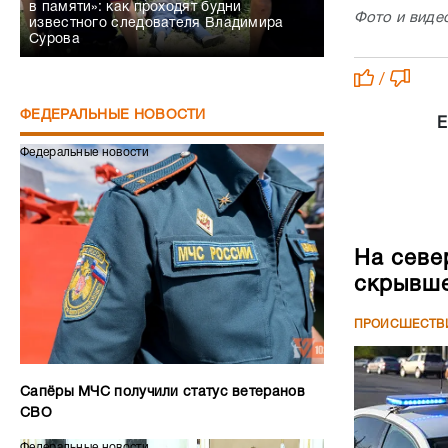
в памяти»: как проходят будни
Фото и виде
известного следователя Владимира
Сурова
/
ФЕДЕРАЛЬНЫЕ НОВОСТИ
Е
Федеральные новости
На севе
скрывше
ПРОИСШЕСТВ
Сапёры МЧС получили статус ветеранов
СВО
Федеральные новости