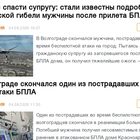
 спасти супругу: стали известны подро
ской гибели мужчины после прилета Б
ИЯ
04.08.2026
16:07
В Волгограде скончался мужчина, пострада
время беспилотной атаки на город. Пытаясь
гражданскую супругу из загоревшегося посл
БПЛА дома, он получил тяжелейшие ожоги. – 
граде скончался один из пострадавших
таки БПЛА
ИЯ
04.08.2026
11:30
Один из пострадавших во время беспилотног
волгоградцев скончался в реанимации боль
Погибший мужчина получил несовместимые 
ранения в атакованном БПЛА доме Красноа