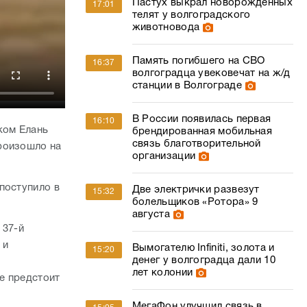
Пастух выкрал новорожденных
17:01
телят у волгоградского
животновода
Память погибшего на СВО
16:37
волгоградца увековечат на ж/д
станции в Волгограде
В России появилась первая
16:10
ком Елань
брендированная мобильная
связь благотворительной
роизошло на
организации
поступило в
Две электрички развезут
15:32
болельщиков «Ротора» 9
августа
 37-й
 и
Вымогателю Infiniti, золота и
15:20
денег у волгоградца дали 10
лет колонии
е предстоит
МегаФон улучшил связь в