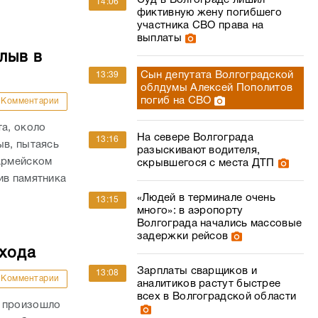
Суд в Волгограде лишил
14:06
фиктивную жену погибшего
участника СВО права на
выплаты
лыв в
Сын депутата Волгоградской
13:39
облдумы Алексей Пополитов
погиб на СВО
Комментарии
та, около
На севере Волгограда
13:16
ыв, пытаясь
разыскивают водителя,
оармейском
скрывшегося с места ДТП
ив памятника
«Людей в терминале очень
13:15
много»: в аэропорту
Волгограда начались массовые
задержки рейсов
ехода
Зарплаты сварщиков и
13:08
Комментарии
аналитиков растут быстрее
всех в Волгоградской области
и произошло