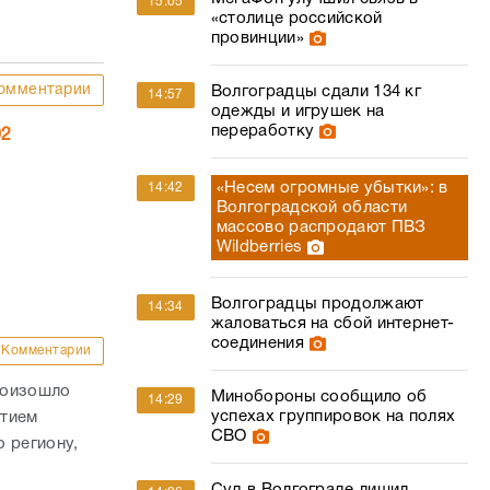
15:05
«столице российской
провинции»
омментарии
Волгоградцы сдали 134 кг
14:57
одежды и игрушек на
переработку
02
«Несем огромные убытки»: в
14:42
Волгоградской области
массово распродают ПВЗ
Wildberries
Волгоградцы продолжают
14:34
жаловаться на сбой интернет-
соединения
Комментарии
роизошло
Минобороны сообщило об
14:29
успехах группировок на полях
стием
СВО
 региону,