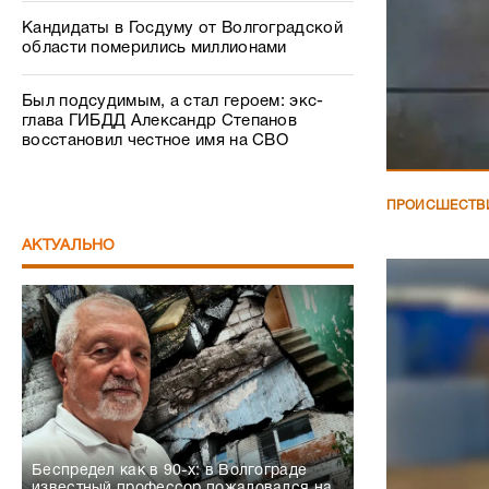
Кандидаты в Госдуму от Волгоградской
области померились миллионами
Был подсудимым, а стал героем: экс-
глава ГИБДД Александр Степанов
восстановил честное имя на СВО
ПРОИСШЕСТВ
АКТУАЛЬНО
Беспредел как в 90-х: в Волгограде
известный профессор пожаловался на