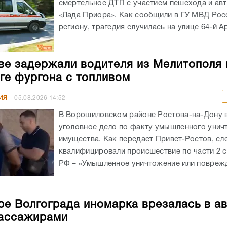
смертельное ДТП с участием пешехода и ав
«Лада Приора». Как сообщили в ГУ МВД Рос
региону, трагедия случилась на улице 64-й А
ве задержали водителя из Мелитополя 
ге фургона с топливом
ИЯ
05.08.2026
14:52
В Ворошиловском районе Ростова-на-Дону
уголовное дело по факту умышленного унич
имущества. Как передает Привет-Ростов, сл
квалифицировали происшествие по части 2 с
РФ – «Умышленное уничтожение или поврежд
ре Волгограда иномарка врезалась в а
ассажирами