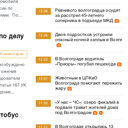
томобиля
сии по
Ревнивого волгоградца осудят
13:08
рмии. По...
за расстрел 45-летнего
соперника в подъезде МКД
Двое подростков устроили
по делу
12:46
опасный ночной заплыв в Волге
Комментарии
В Волгограде водитель
12:23
«Приоры» погубил пешехода
 возбуждено
тожения
Животным в ЦПКиО
едователи
12:01
Волгограда помогают пережить
татьи 167 УК
жару
ение...
«У нас – ЧС»: озеро фекалий в
11:56
подвале травит жителей дома
под Волгоградом
втобус
В Волгограде открылись 13
11:11