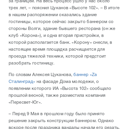
за границей. На весь процесс ушло у нас около
трех лет, – пояснил Цуканов «Высоте 102». – В итоге
в нашем распоряжении оказались здание
гостиницы, которое сейчас закрыто баннером со
стороны Волги, здание бывшего ресторана (он же
клуб «Корона»), и одна вторая пристройки, в
которой располагается банк. «Корону» снесли, в
настоящее время площадка расчищается для
проезда тяжелой техники, которой предстоит
разобрать гостиницу.
По словам Алексея Цуканова,
баннер «Za
Сталинград»
на фасаде Дома молодежи, о
появлении которого ИА «Высота 102» сообщало
прошлой весной, также разместила компания
«Пересвет-Юг».
– Перед 9 Мая в прошлом году было принято
решение закрыть конструкции баннером. Однако
вскоре после праздника вандалы начали его резать,