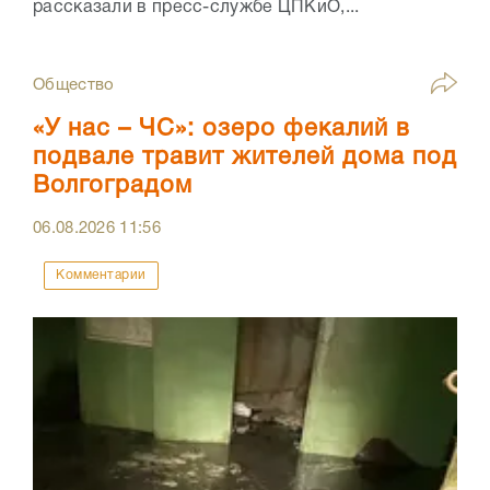
рассказали в пресс-службе ЦПКиО,...
Общество
«У нас – ЧС»: озеро фекалий в
подвале травит жителей дома под
Волгоградом
06.08.2026
11:56
Комментарии