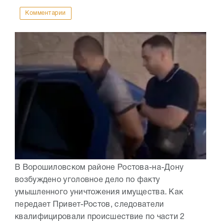
Комментарии
В Ворошиловском районе Ростова-на-Дону
возбуждено уголовное дело по факту
умышленного уничтожения имущества. Как
передает Привет-Ростов, следователи
квалифицировали происшествие по части 2