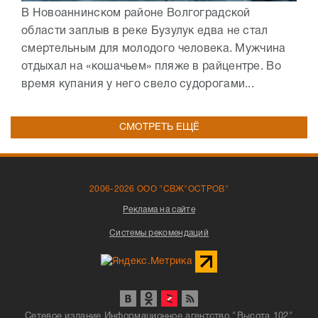
В Новоаннинском районе Волгоградской
области заплыв в реке Бузулук едва не стал
смертельным для молодого человека. Мужчина
отдыхал на «кошачьем» пляже в райцентре. Во
время купания у него свело судорогами...
СМОТРЕТЬ ЕЩЁ
2006-2026 ООО "СВЖ"ОСТРОВ"
Реклама на сайте
Системы рекомендаций
Сетевое издание Информационное агентство "Высота 102"