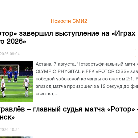
Новости СМИ2
тор» завершил выступление на «Играх
о 2026»
.2026
09:04
Астана, 7 августа. Четвертьфинальный матч
OLYMPIC PHYGITAL и FFK «ROTOR CISS» за
победой узбекской команды со счетом 2:1.
эпизод матча произошел за 12 секунд до фи
свистка,...
равлёв – главный судья матча «Ротор» 
нск»
.2026
10:24