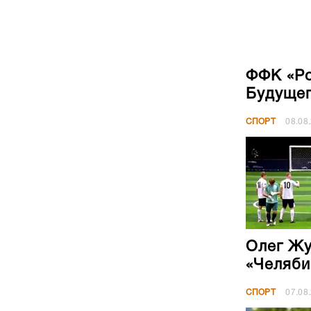
ФФК «Ро
Будущег
СПОРТ
08.08
Олег Жу
«Челяби
СПОРТ
07.08