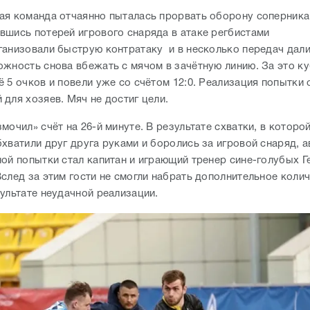
ая команда отчаянно пыталась прорвать оборону соперника,
вшись потерей игрового снаряда в атаке регбистами
ганизовали быструю контратаку и в несколько передач дал
ожность снова вбежать с мячом в зачётную линию. За это к
 5 очков и повели уже со счётом 12:0. Реализация попытки
для хозяев. Мяч не достиг цели.
мочил» счёт на 26-й минуте. В результате схватки, в которо
бхватили друг друга руками и боролись за игровой снаряд, 
ной попытки стал капитан и играющий тренер сине-голубых Г
Вслед за этим гости не смогли набрать дополнительное коли
зультате неудачной реализации.