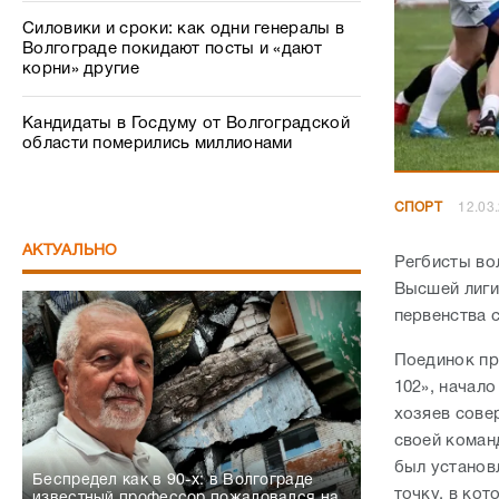
Силовики и сроки: как одни генералы в
Волгограде покидают посты и «дают
корни» другие
Кандидаты в Госдуму от Волгоградской
области померились миллионами
СПОРТ
12.03
АКТУАЛЬНО
Регбисты во
Высшей лиги
первенства с
Поединок пр
102», начало
хозяев сове
своей коман
был установ
Беспредел как в 90-х: в Волгограде
точку, в ко
известный профессор пожаловался на