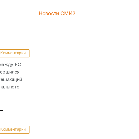
Новости СМИ2
Комментарии
 между FC
вершился
 Решающий
нального
–
Комментарии