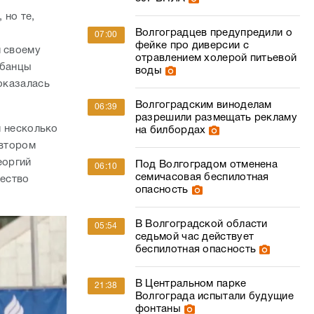
 но те,
Волгоградцев предупредили о
07:00
фейке про диверсии с
и своему
отравлением холерой питьевой
убанцы
воды
 оказалась
Волгоградским виноделам
06:39
разрешили размещать рекламу
й несколько
на билбордах
автором
еоргий
Под Волгоградом отменена
06:10
семичасовая беспилотная
чество
опасность
В Волгоградской области
05:54
седьмой час действует
беспилотная опасность
В Центральном парке
21:38
Волгограда испытали будущие
фонтаны