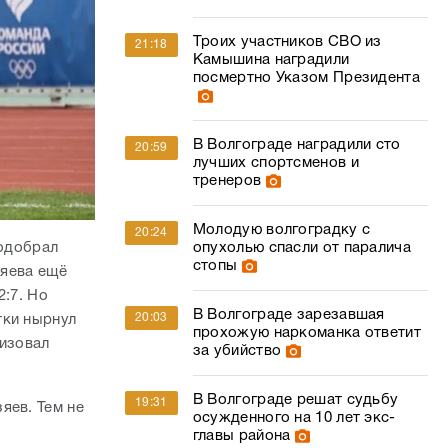
Троих участников СВО из
21:18
Камышина наградили
посмертно Указом Президента
В Волгограде наградили сто
20:59
лучших спортсменов и
тренеров
Молодую волгоградку с
20:24
подобрал
опухолью спасли от паралича
стопы
зяева ещё
2:7. Но
В Волгограде зарезавшая
20:03
тки нырнул
прохожую наркоманка ответит
лизовал
за убийство
В Волгограде решат судьбу
19:31
яев. Тем не
осужденного на 10 лет экс-
главы района