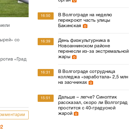
орган
В Волгограде на неделю
16:50
перекроют часть улицы
умели
Бакинская
тырей» со
День физкультурника в
16:39
Новоаннинском районе
перенесли из-за экстремальной
жары
ротив «Град
В Волгограде сотрудница
16:31
колледжа «заработала» 2,5 млн
на заочниках
Дальше – легче? Синоптик
15:51
рассказал, скоро ли Волгоград
простится с 40-градусной
жарой
омментарии
02