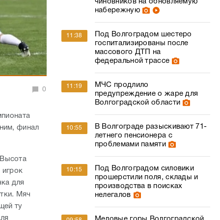
чиновников на обновляемую
набережную
Под Волгоградом шестеро
11:38
госпитализированы после
массового ДТП на
федеральной трассе
МЧС продлило
11:19
0
предупреждение о жаре для
Волгоградской области
мпионата
В Волгограде разыскивают 71-
ним, финал
10:55
летнего пенсионера с
проблемами памяти
«Высота
Под Волгоградом силовики
10:15
 игрок
прошерстили поля, склады и
чка для
производства в поисках
тки. Мяч
нелегалов
щей ту
для
Меловые горы Волгоградской