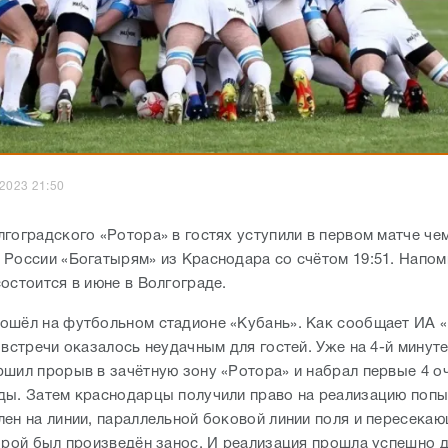
.2023 21:50
лгоградского «Ротора» в гостях уступили в первом матче че
 России «Богатырям» из Краснодара со счётом 19:51. Напом
остоится в июне в Волгограде.
ошёл на футбольном стадионе «Кубань». Как сообщает ИА 
 встречи оказалось неудачным для гостей. Уже на 4-й минуте
ршил прорыв в зачётную зону «Ротора» и набрал первые 4 о
ды. Затем краснодарцы получили право на реализацию попы
лен на линии, параллельной боковой линии поля и пересекаю
торой был произведён занос. И реализация прошла успешно 