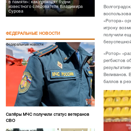
в памяти»: как проходят будни
Волгоградск
известного следователя Владимира
Сурова
воспользова
«Ротора» ор
игроку возм
ФЕДЕРАЛЬНЫЕ НОВОСТИ
получили ещё
безуспешной 
Федеральные новости
«Ротор» «раз
регбистов о
результатив
Веливанов. 
баллов в ре
Сапёры МЧС получили статус ветеранов
СВО
Федеральные новости