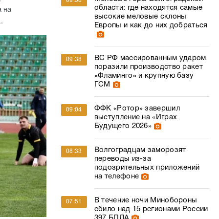
09:58
области: где находятся самые
 на
высокие меловые склоны
.
Европы и как до них добраться
ВС РФ массированным ударом
09:38
поразили производство ракет
«Фламинго» и крупную базу
ГСМ
ФФК «Ротор» завершил
09:04
выступление на «Играх
Будущего 2026»
Волгоградцам заморозят
08:33
переводы из-за
подозрительных приложений
на телефоне
В течение ночи Минобороны
07:51
сбило над 15 регионами России
397 БПЛА