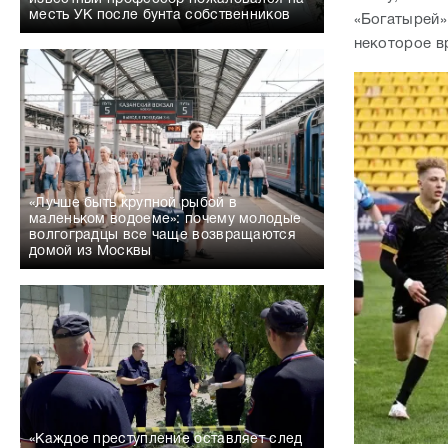
месть УК после бунта собственников
«Богатырей»
некоторое в
«Лучше быть крупной рыбой в
маленьком водоеме»: почему молодые
волгоградцы все чаще возвращаются
домой из Москвы
«Каждое преступление оставляет след