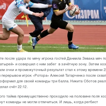
уте после удара по мячу игрока гостей Даниила Зевака мяч 
гатырей» и совершил с ним забег в зачётную зону. Затем хо
ли очки и промежуточный результат стал к этому времени 2
 перерывом игрок «Ротора» Алексей Татарченко после схва
 оформил для своей команды три балла. Никита Сботов реа
елал счёт 22:12.
ого тайма преимущественно проходило на половине поля хоз
нут команды не могли отличиться. И лишь, когда регбист