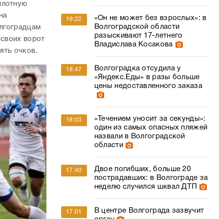
плотную
на
«Он не может без взрослых»: в
19:22
Волгоградской области
олгоградцам
разыскивают 17-летнего
 своих ворот
Владислава Косакова
ять очков.
Волгоградка отсудила у
18:47
«Яндекс.Еды» в разы больше
цены недоставленного заказа
«Течением уносит за секунды»:
18:03
один из самых опасных пляжей
назвали в Волгоградской
области
Двое погибших, больше 20
17:40
пострадавших: в Волгограде за
неделю случился шквал ДТП
В центре Волгограда зазвучит
17:01