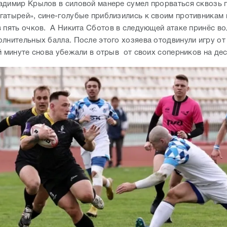
адимир Крылов в силовой манере сумел прорваться сквозь 
гатырей», сине-голубые приблизились к своим противникам 
в пять очков. А Никита Сботов в следующей атаке принёс в
олнительных балла. После этого хозяева отодвинули игру от
й минуте снова убежали в отрыв от своих соперников на дес