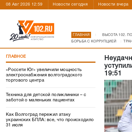
08 Авг 2026 12:59
Новости сегодня
Новости вчера
ГЛАВНАЯ
ВЫСОТА 102. П
БОРЬБА С КОРРУПЦИЕЙ
ТРА
ГЛАВНОЕ
Неудачн
уступил
«Россети Юг» увеличили мощность
19:51
электроснабжения волгоградского
торгового центра
Техника для детской поликлиники – с
заботой о маленьких пациентах
Как Волгоград пережил атаку
украинских БПЛА: все, что происходило
31 июля