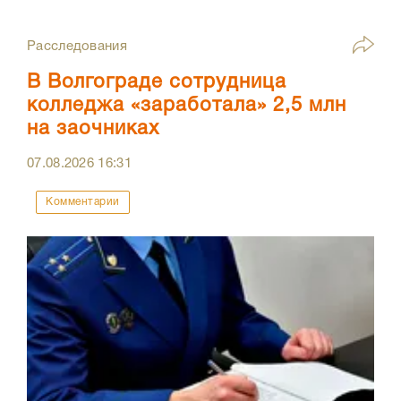
Расследования
В Волгограде сотрудница
колледжа «заработала» 2,5 млн
на заочниках
07.08.2026
16:31
Комментарии