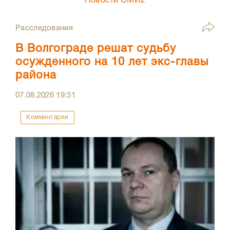
Новости СМИ2
Расследования
В Волгограде решат судьбу
осужденного на 10 лет экс-главы
района
07.08.2026
19:31
Комментарии