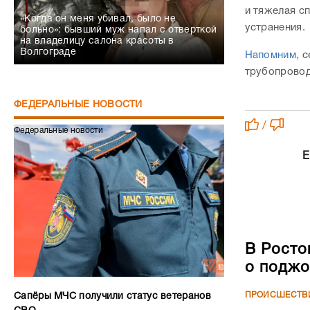
и тяжелая с
«Когда он меня убивал, было не
устранения.
больно»: бывший муж напал с отверткой
на владелицу салона красоты в
Волгограде
Напомним,
с
трубопровод
ФЕДЕРАЛЬНЫЕ НОВОСТИ
/
Федеральные новости
Е
В Росто
о поджо
ПРОИСШЕСТВ
Сапёры МЧС получили статус ветеранов