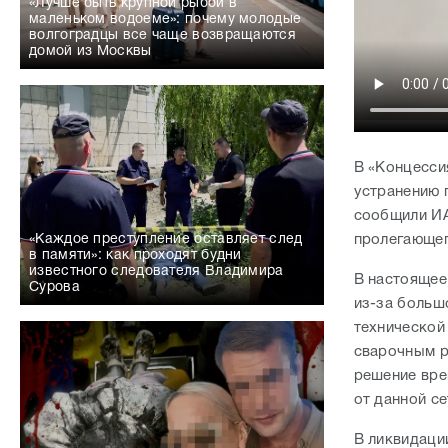
«Лучше быть крупной рыбой в
маленьком водоеме»: почему молодые
волгоградцы все чаще возвращаются
домой из Москвы
В «Концесси
устранению 
сообщили ИА
пролегающег
«Каждое преступление оставляет след
в памяти»: как проходят будни
известного следователя Владимира
В настоящее
Сурова
из-за больш
технической
сварочным р
решение вре
от данной се
В ликвидаци