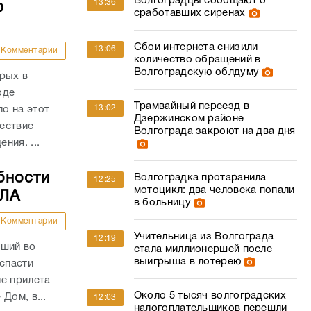
Волгоградцы сообщают о
13:36
ю
сработавших сиренах
Сбои интернета снизили
13:06
Комментарии
количество обращений в
Волгоградскую облдуму
рых в
оде
Трамвайный переезд в
13:02
о на этот
Дзержинском районе
ествие
Волгограда закроют на два дня
ния. ...
бности
Волгоградка протаранила
12:25
мотоцикл: два человека попали
ПЛА
в больницу
Комментарии
Учительница из Волгограда
12:19
вший во
стала миллионершей после
выигрыша в лотерею
 спасти
е прилета
Около 5 тысяч волгоградских
Дом, в...
12:03
налогоплательщиков перешли