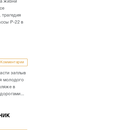
ла жизни
се
 трагедия
ассы Р-22 в
Комментарии
асти заплыв
ля молодого
пляже в
дорогами...
ник