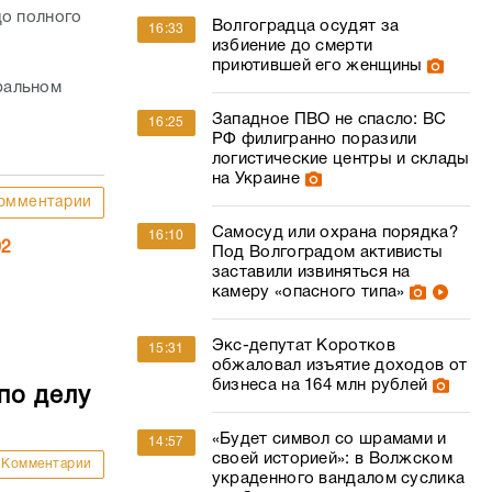
до полного
Волгоградца осудят за
16:33
избиение до смерти
приютившей его женщины
тральном
Западное ПВО не спасло: ВС
16:25
РФ филигранно поразили
логистические центры и склады
на Украине
омментарии
Самосуд или охрана порядка?
16:10
02
Под Волгоградом активисты
заставили извиняться на
камеру «опасного типа»
Экс-депутат Коротков
15:31
обжаловал изъятие доходов от
бизнеса на 164 млн рублей
по делу
«Будет символ со шрамами и
14:57
своей историей»: в Волжском
Комментарии
украденного вандалом суслика