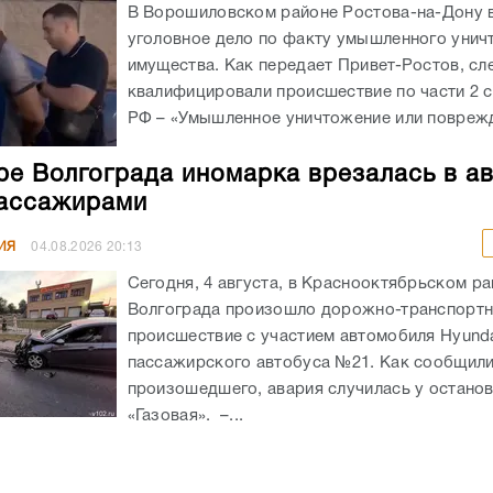
В Ворошиловском районе Ростова-на-Дону
уголовное дело по факту умышленного унич
имущества. Как передает Привет-Ростов, сл
квалифицировали происшествие по части 2 с
РФ – «Умышленное уничтожение или поврежд
ре Волгограда иномарка врезалась в а
ассажирами
ИЯ
04.08.2026
20:13
Сегодня, 4 августа, в Краснооктябрьском р
Волгограда произошло дорожно-транспорт
происшествие с участием автомобиля Hyunda
пассажирского автобуса №21. Как сообщил
произошедшего, авария случилась у остано
«Газовая». –...