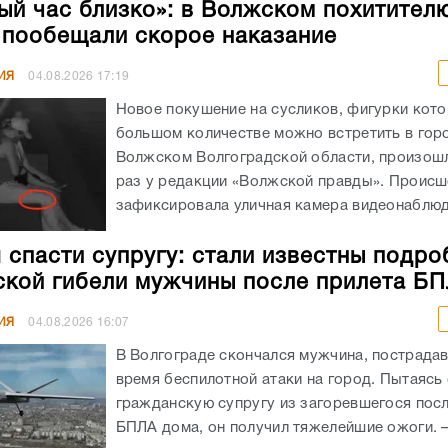
ый час близко»: в Волжском похитител
 пообещали скорое наказание
ИЯ
04.08.2026
17:19
Новое покушение на сусликов, фигурки кото
большом количестве можно встретить в гор
Волжском Волгоградской области, произошл
раз у редакции «Волжской правды». Происш
зафиксировала уличная камера видеонаблюде
 спасти супругу: стали известны подро
ской гибели мужчины после прилета Б
ИЯ
04.08.2026
16:07
В Волгограде скончался мужчина, пострада
время беспилотной атаки на город. Пытаясь
гражданскую супругу из загоревшегося посл
БПЛА дома, он получил тяжелейшие ожоги. – 