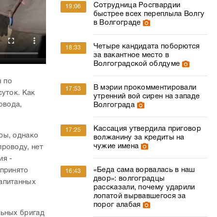
Сотрудница Росгвардии
19:06
быстрее всех переплыла Волгу
в Волгограде
Четыре кандидата поборются
18:33
за вакантное место в
Волгоградской облдуме
 по
В мэрии прокомментировали
17:53
суток. Как
утренний вой сирен на западе
овода,
Волгограда
Кассация утвердила приговор
17:25
ры, однако
волжанину за кредиты на
чужие имена
роводу, нет
ия -
«Беда сама ворвалась в наш
 принято
16:43
двор»: волгоградцы
запитанных
рассказали, почему ударили
лопатой вырвавшегося за
порог алабая
льных бригад