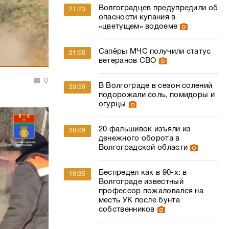
Волгоградцев предупредили об
21:23
опасности купания в
«цветущем» водоеме
Сапёры МЧС получили статус
21:06
ветеранов СВО
0
В Волгограде в сезон солений
20:50
подорожали соль, помидоры и
огурцы
20 фальшивок изъяли из
20:09
денежного оборота в
Волгоградской области
Беспредел как в 90-х: в
19:35
Волгограде известный
профессор пожаловался на
месть УК после бунта
собственников