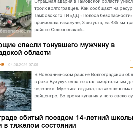
Страшная авария в Тамовской области унес
троих волгоградцев. Как сообщают на ресур
Тамбовского ГИБДД «Полоса безопасности»,
произошла накануне, 3 августа, на 435 км тр
районе Селезневской...
щие спасли тонувшего мужчину в
адской области
ИЯ
04.08.2026
07:09
В Новоаннинском районе Волгоградской обл
в реке Бузулук едва не стал смертельным д
человека. Мужчина отдыхал на «кошачьем» 
райцентре. Во время купания у него свело су
граде сбитый поездом 14-летний школь
я в тяжелом состоянии