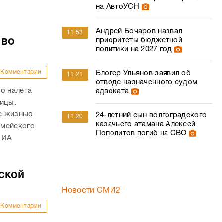
на АвтоУСН
Андрей Бочаров назвал
11:53
 во
приоритеты бюджетной
политики на 2027 год
Комментарии
Блогер Ульянов заявил об
11:21
отводе назначенного судом
о налета
адвоката
ницы.
с жизнью
24-летний сын волгоградского
11:20
казачьего атамана Алексей
рмейского
Пополитов погиб на СВО
 ИА
ской
Новости СМИ2
Комментарии