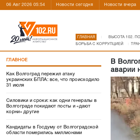
06 Авг 2026 05:54
Новости сегодня
Новости вчера
ГЛАВНАЯ
ВЫСОТА 102. П
БОРЬБА С КОРРУПЦИЕЙ
ТРА
ГЛАВНОЕ
В Волго
аварии 
Как Волгоград пережил атаку
украинских БПЛА: все, что происходило
31 июля
Силовики и сроки: как одни генералы в
Волгограде покидают посты и «дают
корни» другие
Кандидаты в Госдуму от Волгоградской
области померились миллионами