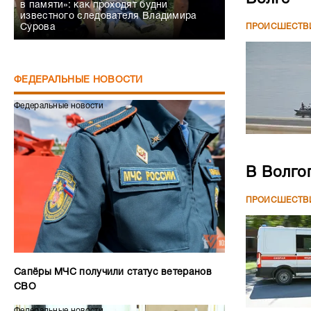
в памяти»: как проходят будни
известного следователя Владимира
ПРОИСШЕСТВ
Сурова
ФЕДЕРАЛЬНЫЕ НОВОСТИ
Федеральные новости
В Волго
ПРОИСШЕСТВ
Сапёры МЧС получили статус ветеранов
СВО
Федеральные новости