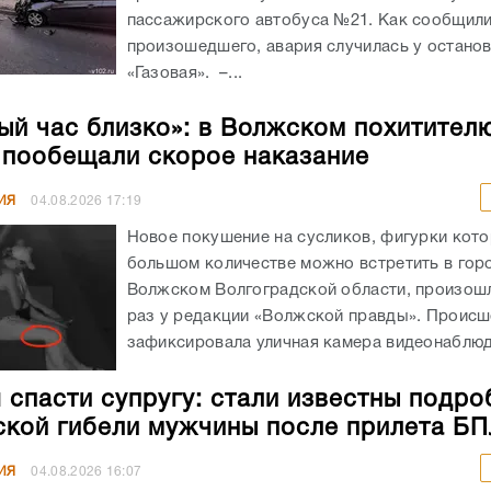
пассажирского автобуса №21. Как сообщил
произошедшего, авария случилась у остано
«Газовая». –...
ый час близко»: в Волжском похитител
 пообещали скорое наказание
ИЯ
04.08.2026
17:19
Новое покушение на сусликов, фигурки кото
большом количестве можно встретить в гор
Волжском Волгоградской области, произошл
раз у редакции «Волжской правды». Происш
зафиксировала уличная камера видеонаблюде
 спасти супругу: стали известны подро
ской гибели мужчины после прилета Б
ИЯ
04.08.2026
16:07