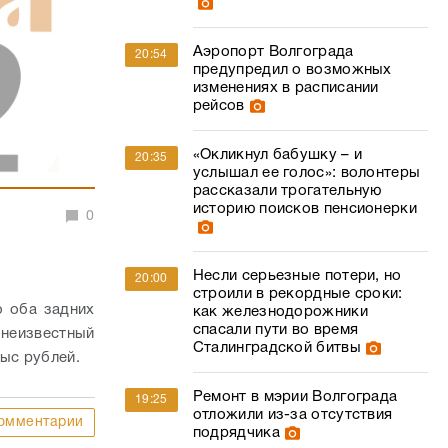
Аэропорт Волгограда
20:54
предупредил о возможных
изменениях в расписании
рейсов
«Окликнул бабушку – и
20:35
услышал ее голос»: волонтеры
рассказали трогательную
историю поисков пенсионерки
0
Несли серьезные потери, но
20:00
строили в рекордные сроки:
о оба задних
как железнодорожники
спасали пути во время
 неизвестный
Сталинградской битвы
тыс рублей.
Ремонт в мэрии Волгограда
19:25
отложили из-за отсутствия
омментарии
подрядчика