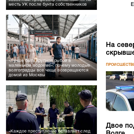
Е
месть УК после бунта собственников
На севе
скрывше
«Лучше быть крупной рыбой в
ПРОИСШЕСТВ
маленьком водоеме»: почему молодые
волгоградцы все чаще возвращаются
домой из Москвы
Двое по
«Каждое преступление оставляет след
Волге