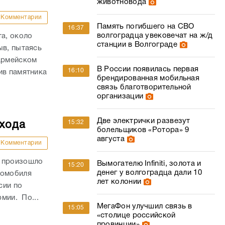
животновода
Комментарии
Память погибшего на СВО
16:37
волгоградца увековечат на ж/д
та, около
станции в Волгограде
ыв, пытаясь
оармейском
В России появилась первая
16:10
ив памятника
брендированная мобильная
связь благотворительной
организации
Две электрички развезут
15:32
ехода
болельщиков «Ротора» 9
августа
Комментарии
и произошло
Вымогателю Infiniti, золота и
15:20
денег у волгоградца дали 10
томобиля
лет колонии
сии по
рмии. По...
МегаФон улучшил связь в
15:05
«столице российской
провинции»