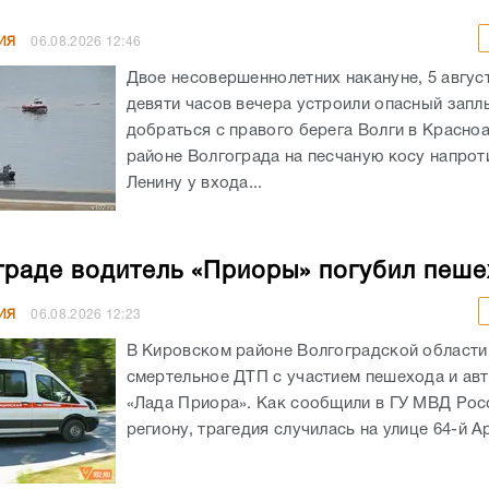
ИЯ
06.08.2026
12:46
Двое несовершеннолетних накануне, 5 авгус
девяти часов вечера устроили опасный запл
добраться с правого берега Волги в Красн
районе Волгограда на песчаную косу напрот
Ленину у входа...
граде водитель «Приоры» погубил пеш
ИЯ
06.08.2026
12:23
В Кировском районе Волгоградской област
смертельное ДТП с участием пешехода и ав
«Лада Приора». Как сообщили в ГУ МВД Рос
региону, трагедия случилась на улице 64-й А