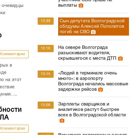
участника СВО права на
выплаты
и очевидцы
вки
Сын депутата Волгоградской
13:39
облдумы Алексей Пополитов
погиб на СВО
ю
На севере Волгограда
13:16
разыскивают водителя,
Комментарии
скрывшегося с места ДТП
рых в
оде
«Людей в терминале очень
13:15
много»: в аэропорту
о на этот
Волгограда начались массовые
ествие
задержки рейсов
ния. ...
Зарплаты сварщиков и
13:08
бности
аналитиков растут быстрее
всех в Волгоградской области
ПЛА
Комментарии