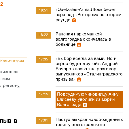
02
«Quetzales‑Armadillos» берёт
18:51
верх над «Ротором» во втором
раунде
Раненая наркоманкой
18:22
волгоградка скончалась в
больнице
«Выбор всегда за вами. Но и
17:35
Комментарии
спрос будет другой»: Андрей
Бочаров позвал на разговор
роизошло
выпускников «Сталинградского
стием
призыва»
 региону,
Подсудимую чиновницу Анну
17:15
Елисееву уволили из мэрии
Волгограда
Пастух выкрал новорожденных
лыв в
17:01
телят у волгоградского