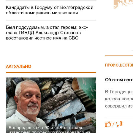
Кандидаты в Госдуму от Волгоградской
области померились миллионами
Был подсудимым, а стал героем: экс-
глава ГИБДД Александр Степанов
восстановил честное имя на СВО
ПРОИСШЕСТВ
АКТУАЛЬНО
Об этом сег
В Городищен
колеса повр
совершил из
/
Беспредел как в 90-х: в Волгограде
известный профессор пожаловался на