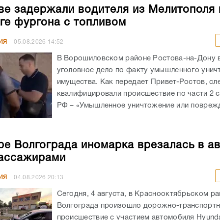
ве задержали водителя из Мелитополя 
ге фургона с топливом
ИЯ
05.08.2026
14:52
В Ворошиловском районе Ростова-на-Дону
уголовное дело по факту умышленного унич
имущества. Как передает Привет-Ростов, сл
квалифицировали происшествие по части 2 с
РФ – «Умышленное уничтожение или поврежд
ре Волгограда иномарка врезалась в а
ассажирами
ИЯ
04.08.2026
20:13
Сегодня, 4 августа, в Краснооктябрьском р
Волгограда произошло дорожно-транспорт
происшествие с участием автомобиля Hyunda