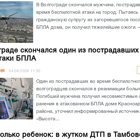
В Волгограде скончался мужчина, пострада
время беспилотной атаки на город. Пытаясь
гражданскую супругу из загоревшегося посл
БПЛА дома, он получил тяжелейшие ожоги. – 
граде скончался один из пострадавших
таки БПЛА
ИЯ
04.08.2026
11:30
Один из пострадавших во время беспилотног
волгоградцев скончался в реанимации боль
Погибший мужчина получил несовместимые 
ранения в атакованном БПЛА доме Красноа
района, уточнил информированный источник
«Высота...
олько ребенок: в жутком ДТП в Тамбов