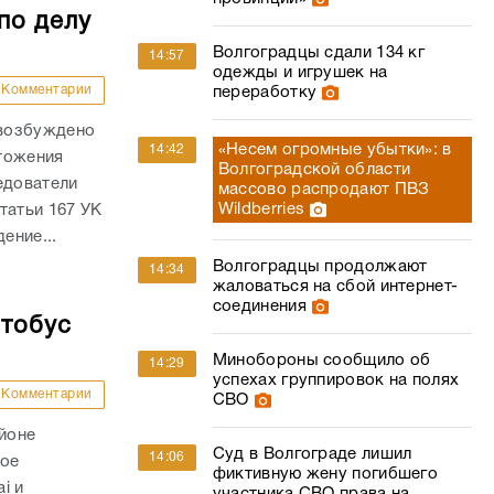
по делу
Волгоградцы сдали 134 кг
14:57
одежды и игрушек на
Комментарии
переработку
 возбуждено
«Несем огромные убытки»: в
14:42
тожения
Волгоградской области
едователи
массово распродают ПВЗ
Wildberries
татьи 167 УК
ение...
Волгоградцы продолжают
14:34
жаловаться на сбой интернет-
соединения
втобус
Минобороны сообщило об
14:29
успехах группировок на полях
Комментарии
СВО
айоне
Суд в Волгограде лишил
14:06
ное
фиктивную жену погибшего
i и