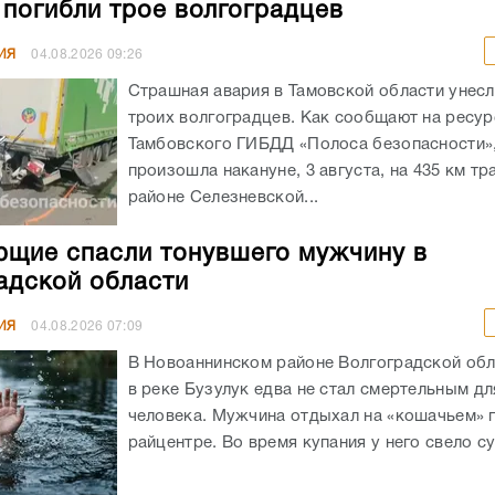
 погибли трое волгоградцев
ИЯ
04.08.2026
09:26
Страшная авария в Тамовской области унес
троих волгоградцев. Как сообщают на ресур
Тамбовского ГИБДД «Полоса безопасности»,
произошла накануне, 3 августа, на 435 км тр
районе Селезневской...
щие спасли тонувшего мужчину в
адской области
ИЯ
04.08.2026
07:09
В Новоаннинском районе Волгоградской обл
в реке Бузулук едва не стал смертельным д
человека. Мужчина отдыхал на «кошачьем» 
райцентре. Во время купания у него свело су