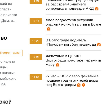
Ревнивого волгоградца осудят
13:08
вший во
за расстрел 45-летнего
соперника в подъезде МКД
 спасти
е прилета
Двое подростков устроили
Дом, в...
12:46
опасный ночной заплыв в Волге
 во
В Волгограде водитель
12:23
«Приоры» погубил пешехода
Комментарии
Животным в ЦПКиО
12:01
Волгограда помогают пережить
о налета
жару
ницы.
с жизнью
«У нас – ЧС»: озеро фекалий в
11:56
рмейского
подвале травит жителей дома
 ИА
под Волгоградом
ской