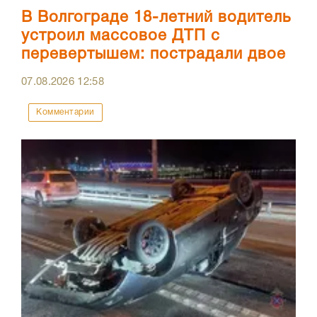
В Волгограде 18-летний водитель
устроил массовое ДТП с
перевертышем: пострадали двое
07.08.2026
12:58
Комментарии