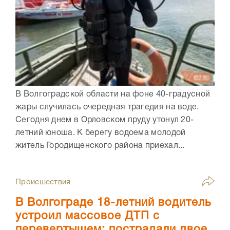
В Волгоградской области на фоне 40-градусной
жары случилась очередная трагедия на воде.
Сегодня днем в Орловском пруду утонул 20-
летний юноша. К берегу водоема молодой
житель Городищенского района приехал...
Происшествия
В Волгограде 18-летний водитель
устроил массовое ДТП с
перевертышем: пострадали двое