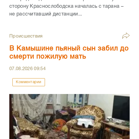
сторону Краснослободска началась с тарана –
не рассчитавший дистанции...
Происшествия
В Камышине пьяный сын забил до
смерти пожилую мать
07.08.2026
09:54
Комментарии