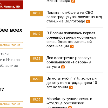
животновода
Память погибшего на СВО
16:37
волгоградца увековечат на ж/д
станции в Волгограде
рее всех
В России появилась первая
16:10
брендированная мобильная
связь благотворительной
Комментарии
организации
утили
Две электрички развезут
15:32
 в hh.ru по
болельщиков «Ротора» 9
области за
августа
Вымогателю Infiniti, золота и
15:20
денег у волгоградца дали 10
лет колонии
ти
МегаФон улучшил связь в
15:05
«столице российской
Комментарии
провинции»