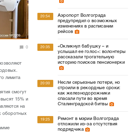
Аэропорт Волгограда
20:54
предупредил о возможных
изменениях в расписании
рейсов
«Окликнул бабушку – и
0
20:35
услышал ее голос»: волонтеры
рассказали трогательную
историю поисков пенсионерки
позволяют
годовых.
го лимита
Несли серьезные потери, но
20:00
строили в рекордные сроки:
ятия смогут
как железнодорожники
спасали пути во время
ревысят 15% и
Сталинградской битвы
авляются на
х оборотных
Ремонт в мэрии Волгограда
19:25
отложили из-за отсутствия
амме
подрядчика