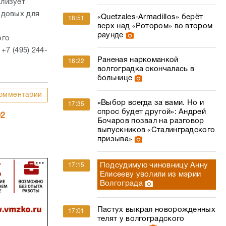
ализует
одовых для
«Quetzales‑Armadillos» берёт
18:51
верх над «Ротором» во втором
раунде
ого
+7 (495) 244-
Раненая наркоманкой
18:22
волгоградка скончалась в
больнице
омментарии
«Выбор всегда за вами. Но и
17:35
спрос будет другой»: Андрей
02
Бочаров позвал на разговор
выпускников «Сталинградского
призыва»
Подсудимую чиновницу Анну
17:15
Елисееву уволили из мэрии
Волгограда
Пастух выкрал новорожденных
17:01
телят у волгоградского