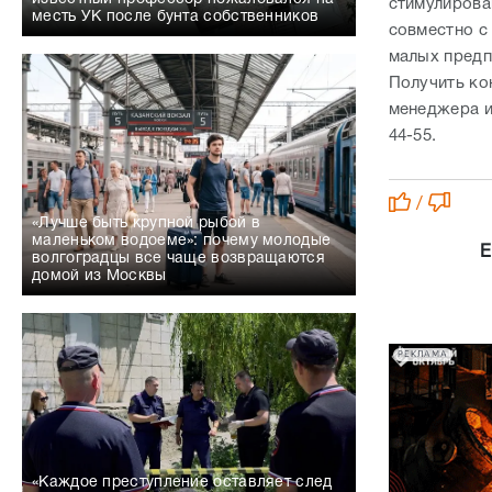
стимулирова
месть УК после бунта собственников
совместно с
малых предп
Получить ко
менеджера ил
44-55.
/
«Лучше быть крупной рыбой в
маленьком водоеме»: почему молодые
Е
волгоградцы все чаще возвращаются
домой из Москвы
РЕКЛАМА
«Каждое преступление оставляет след