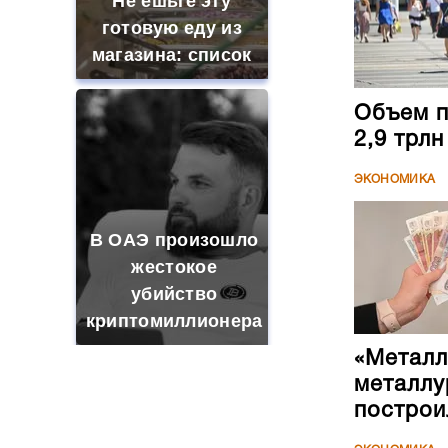
Не ешьте эту
готовую еду из
магазина: список
Объем п
2,9 трл
ЭКОНОМИКА
В ОАЭ произошло
жестокое
убийство
криптомиллионера
«Металл
металлу
построи