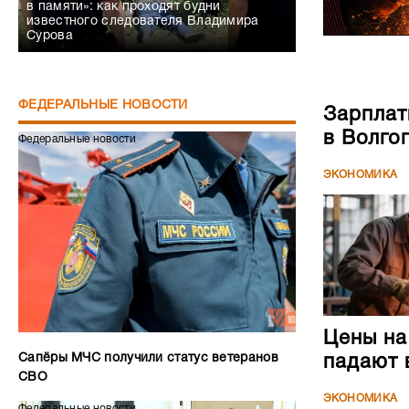
в памяти»: как проходят будни
известного следователя Владимира
Сурова
ФЕДЕРАЛЬНЫЕ НОВОСТИ
Зарплат
в Волго
Федеральные новости
ЭКОНОМИКА
Цены на
Сапёры МЧС получили статус ветеранов
падают 
СВО
ЭКОНОМИКА
Федеральные новости