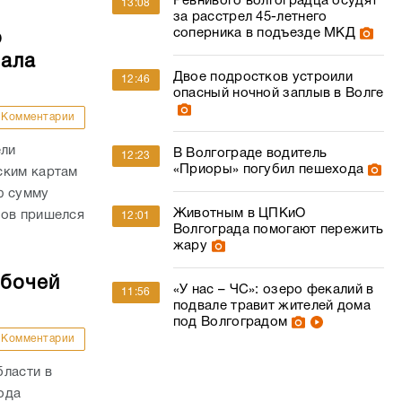
Ревнивого волгоградца осудят
13:08
за расстрел 45-летнего
соперника в подъезде МКД
о
чала
Двое подростков устроили
12:46
опасный ночной заплыв в Волге
Комментарии
ели
В Волгограде водитель
12:23
«Приоры» погубил пешехода
ским картам
ю сумму
Животным в ЦПКиО
дов пришелся
12:01
Волгограда помогают пережить
жару
абочей
«У нас – ЧС»: озеро фекалий в
11:56
подвале травит жителей дома
под Волгоградом
Комментарии
бласти в
года