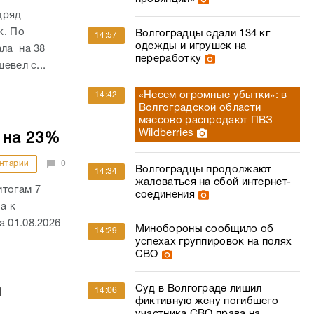
дряд
к. По
Волгоградцы сдали 134 кг
14:57
одежды и игрушек на
ала на 38
переработку
евел с...
«Несем огромные убытки»: в
14:42
Волгоградской области
массово распродают ПВЗ
Wildberries
 на 23%
нтарии
0
Волгоградцы продолжают
14:34
жаловаться на сбой интернет-
итогам 7
соединения
а к
 01.08.2026
Минобороны сообщило об
14:29
успехах группировок на полях
СВО
Суд в Волгограде лишил
й
14:06
фиктивную жену погибшего