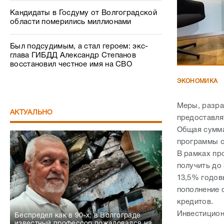
Кандидаты в Госдуму от Волгоградской
области померились миллионами
Был подсудимым, а стал героем: экс-
глава ГИБДД Александр Степанов
восстановил честное имя на СВО
ЭКОНОМИКА
Меры, разра
АКТУАЛЬНО
предоставля
Общая сумма
программы с
В рамках пр
получить до 
13,5% годов
пополнение 
кредитов.
Инвестицион
Беспредел как в 90-х: в Волгограде
известный профессор пожаловался на