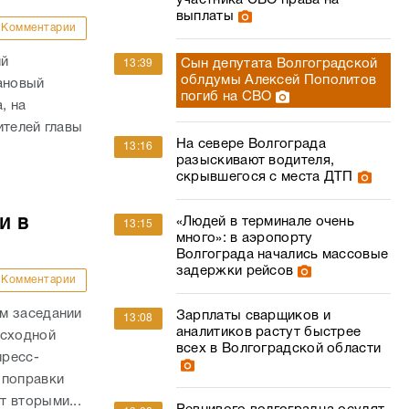
участника СВО права на
выплаты
Комментарии
ий
Сын депутата Волгоградской
13:39
облдумы Алексей Пополитов
ановый
погиб на СВО
, на
ителей главы
На севере Волгограда
13:16
разыскивают водителя,
скрывшегося с места ДТП
и в
«Людей в терминале очень
13:15
много»: в аэропорту
Волгограда начались массовые
задержки рейсов
Комментарии
м заседании
Зарплаты сварщиков и
13:08
аналитиков растут быстрее
асходной
всех в Волгоградской области
пресс-
 поправки
 вторыми...