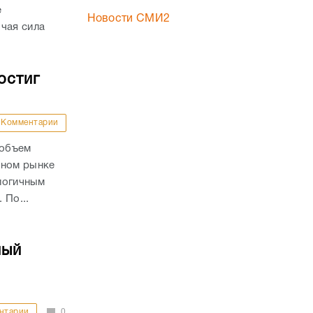
е
Новости СМИ2
чая сила
остиг
Комментарии
 объем
чном рынке
алогичным
 По...
ный
нтарии
0