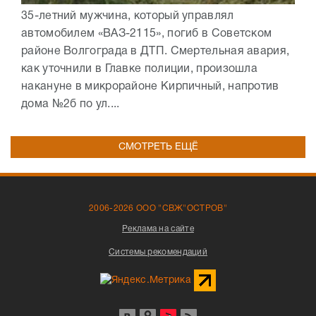
35-летний мужчина, который управлял
автомобилем «ВАЗ-2115», погиб в Советском
районе Волгограда в ДТП. Смертельная авария,
как уточнили в Главке полиции, произошла
накануне в микрорайоне Кирпичный, напротив
дома №2б по ул....
СМОТРЕТЬ ЕЩЁ
2006-2026 ООО "СВЖ"ОСТРОВ"
Реклама на сайте
Системы рекомендаций