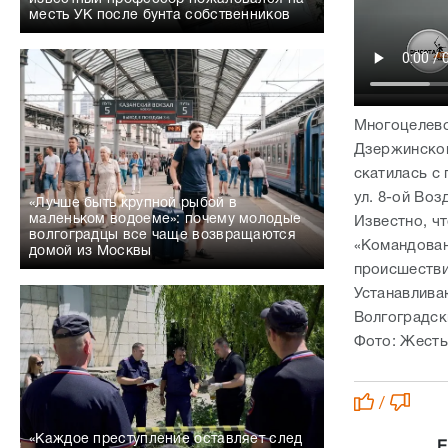
месть УК после бунта собственников
Многоцелево
Дзержинском
скатилась с 
ул. 8-ой Во
«Лучше быть крупной рыбой в
маленьком водоеме»: почему молодые
Известно, ч
волгоградцы все чаще возвращаются
«Командова
домой из Москвы
происшестви
Устанавлива
Волгоградск
Фото: Жесть
/
«Каждое преступление оставляет след
Е