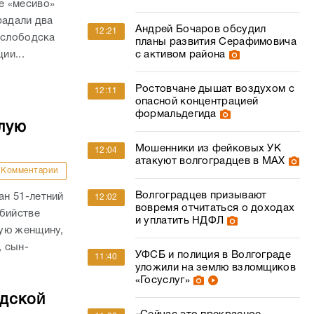
е «месиво»
радали два
Андрей Бочаров обсудил
12:21
ослободска
планы развития Серафимовича
ии...
с активом района
Ростовчане дышат воздухом с
12:11
опасной концентрацией
формальдегида
лую
Мошенники из фейковых УК
12:04
атакуют волгоградцев в МАХ
Комментарии
Волгоградцев призывают
н 51-летний
12:02
вовремя отчитаться о доходах
убийстве
и уплатить НДФЛ
ую женщину,
, сын-
УФСБ и полиция в Волгограде
11:40
уложили на землю взломщиков
«Госуслуг»
адской