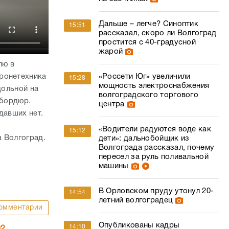
Дальше – легче? Синоптик
15:51
рассказал, скоро ли Волгоград
простится с 40-градусной
жарой
лю в
ронетехника
«Россети Юг» увеличили
15:28
мощность электроснабжения
дольной на
волгоградского торгового
 бордюр.
центра
адавших нет.
«Водители радуются воде как
15:12
 Волгоград.
дети»: дальнобойщик из
Волгограда рассказал, почему
пересел за руль поливальной
машины
В Орловском пруду утонул 20-
14:54
летний волгоградец
омментарии
Опубликованы кадры
14:10
02