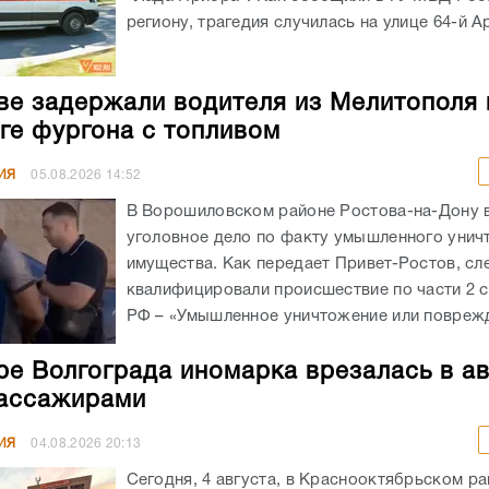
региону, трагедия случилась на улице 64-й А
ве задержали водителя из Мелитополя 
ге фургона с топливом
ИЯ
05.08.2026
14:52
В Ворошиловском районе Ростова-на-Дону
уголовное дело по факту умышленного унич
имущества. Как передает Привет-Ростов, сл
квалифицировали происшествие по части 2 с
РФ – «Умышленное уничтожение или поврежд
ре Волгограда иномарка врезалась в а
ассажирами
ИЯ
04.08.2026
20:13
Сегодня, 4 августа, в Краснооктябрьском р