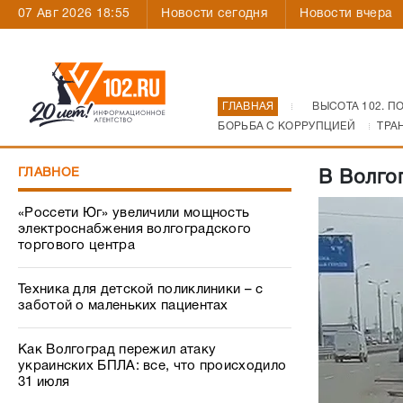
07 Авг 2026 18:55
Новости сегодня
Новости вчера
ГЛАВНАЯ
ВЫСОТА 102. П
БОРЬБА С КОРРУПЦИЕЙ
ТРА
ГЛАВНОЕ
В Волго
«Россети Юг» увеличили мощность
электроснабжения волгоградского
торгового центра
Техника для детской поликлиники – с
заботой о маленьких пациентах
Как Волгоград пережил атаку
украинских БПЛА: все, что происходило
31 июля