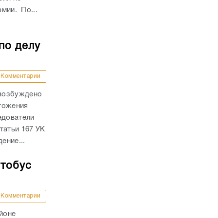
рмии. По...
по делу
Комментарии
 возбуждено
тожения
едователи
татьи 167 УК
ение...
втобус
Комментарии
айоне