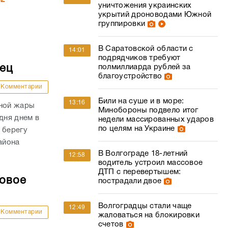
уничтожения украинских
укрытий дроноводами Южной
группировки
В Саратовской области с
14:01
подрядчиков требуют
дец
полмиллиарда рублей за
благоустройство
Комментарии
Били на суше и в море:
13:16
сной жары
Минобороны подвело итог
дня днем в
недели массированных ударов
по целям на Украине
 берегу
айона
В Волгограде 18-летний
12:58
водитель устроил массовое
ДТП с перевертышем:
совое
пострадали двое
Волгоградцы стали чаще
12:49
Комментарии
жаловаться на блокировки
счетов