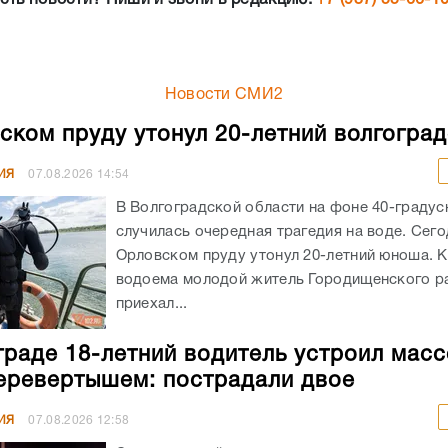
Новости СМИ2
ском пруду утонул 20-летний волгогра
ИЯ
07.08.2026
14:54
В Волгоградской области на фоне 40-граду
случилась очередная трагедия на воде. Сего
Орловском пруду утонул 20-летний юноша. К
водоема молодой житель Городищенского р
приехал...
граде 18-летний водитель устроил мас
еревертышем: пострадали двое
ИЯ
07.08.2026
12:58