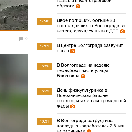
назвали в Волгоградской
области
Двое погибших, больше 20
17:40
пострадавших: в Волгограде за
неделю случился шквал ДТП
0
В центре Волгограда зазвучит
17:01
орган
В Волгограде на неделю
16:50
перекроют часть улицы
Бакинская
День физкультурника в
16:39
Новоаннинском районе
перенесли из-за экстремальной
жары
В Волгограде сотрудница
16:31
колледжа «заработала» 2,5 млн
на заочниках