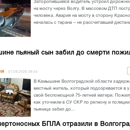
Заторопившийся водитель устроил дорожно
на мосту через Волгу. В массовом ДТП пост
человека. Авария на мосту в сторону Красн
началась с тарана – не рассчитавший дистанц
ине пьяный сын забил до смерти пожи
ИЯ
07.08.2026
09:54
В Камышине Волгоградской области задержа
местный житель, который подозревается в 
свой беспомощной 75-летней матери. Пожил
как уточнили в СУ СКР по региону и полиции
пьяница забил до...
мертоносных БПЛА отразили в Волгогр