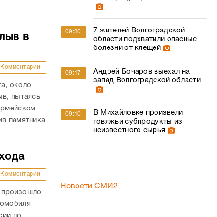
7 жителей Волгоградской
09:30
лыв в
области подхватили опасные
болезни от клещей
Комментарии
Андрей Бочаров выехал на
09:17
запад Волгоградской области
та, около
ыв, пытаясь
оармейском
В Михайловке произвели
09:10
ив памятника
говяжьи субпродукты из
неизвестного сырья
ехода
Комментарии
Новости СМИ2
и произошло
томобиля
сии по