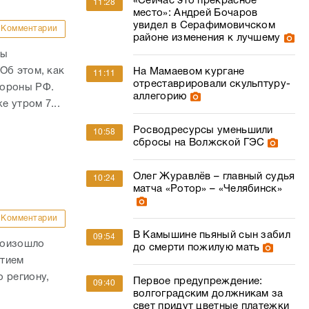
«Сейчас это прекрасное
11:28
место»: Андрей Бочаров
увидел в Серафимовичском
Комментарии
районе изменения к лучшему
ны
Об этом, как
На Мамаевом кургане
11:11
отреставрировали скульптуру-
бороны РФ.
аллегорию
е утром 7...
Росводресурсы уменьшили
10:58
сбросы на Волжской ГЭС
Олег Журавлёв – главный судья
10:24
матча «Ротор» – «Челябинск»
Комментарии
В Камышине пьяный сын забил
09:54
роизошло
до смерти пожилую мать
стием
 региону,
Первое предупреждение:
09:40
волгоградским должникам за
свет придут цветные платежки