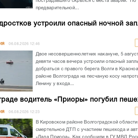
пострадавшего скрылся с места аварии. По
предварительной...
дростков устроили опасный ночной зап
ИЯ
06.08.2026
12:46
Двое несовершеннолетних накануне, 5 авгус
девяти часов вечера устроили опасный запл
добраться с правого берега Волги в Красн
районе Волгограда на песчаную косу напрот
Ленину у входа...
граде водитель «Приоры» погубил пеш
ИЯ
06.08.2026
12:23
В Кировском районе Волгоградской област
смертельное ДТП с участием пешехода и ав
«Лада Приора». Как сообщили в ГУ МВД Рос