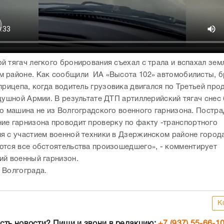
й тягач легкого бронирования съехал с трала и вспахал зем
 районе. Как сообщили ИА «Высота 102» автомобилисты, б
прицепа, когда водитель грузовика двигался по Третьей про
здушной Армии. В результате ДТП артиллерийский тягач снес
то машина не из Волгоградского военного гарнизона. Постр
ние
гарнизона проводит проверку по факту
-транспортного
я с участием военной техники в Дзержинском районе города
ются все обстоятельства произошедшего
», -
комментирует
ий военный гарнизон.
 Волгограда.
К
сть новости? Пиши и звони в редакцию:
+7 (937) 55-66-1