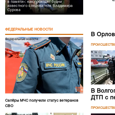
в памяти»: как проходят будни
известного следователя Владимира
Сурова
ФЕДЕРАЛЬНЫЕ НОВОСТИ
В Орлов
Федеральные новости
ПРОИСШЕСТВ
В Волго
ДТП с п
Сапёры МЧС получили статус ветеранов
СВО
ПРОИСШЕСТВ
Федеральные новости