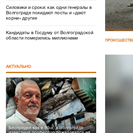
Силовики и сроки: как одни генералы в
Волгограде покидают посты и «дают
корни» другие
Кандидаты в Госдуму от Волгоградской
области померились миллионами
ПРОИСШЕСТВ
АКТУАЛЬНО
Беспредел как в 90-х: в Волгограде
известный профессор пожаловался на