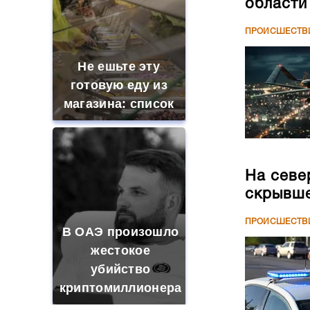
области
ПРОИСШЕСТВ
Не ешьте эту
готовую еду из
магазина: список
На севе
скрывше
ПРОИСШЕСТВ
В ОАЭ произошло
жестокое
убийство
криптомиллионера