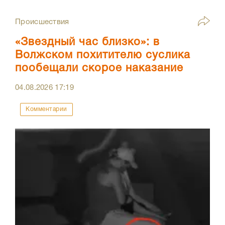
Происшествия
«Звездный час близко»: в
Волжском похитителю суслика
пообещали скорое наказание
04.08.2026
17:19
Комментарии