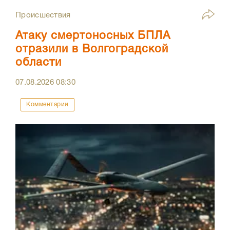
Происшествия
Атаку смертоносных БПЛА
отразили в Волгоградской
области
07.08.2026
08:30
Комментарии