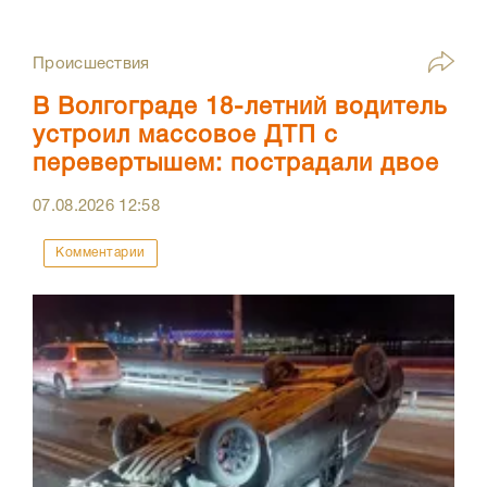
Происшествия
В Волгограде 18-летний водитель
устроил массовое ДТП с
перевертышем: пострадали двое
07.08.2026
12:58
Комментарии