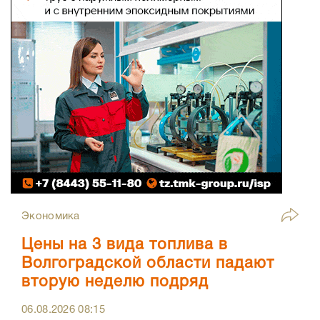
Экономика
Цены на 3 вида топлива в
Волгоградской области падают
вторую неделю подряд
06.08.2026
08:15