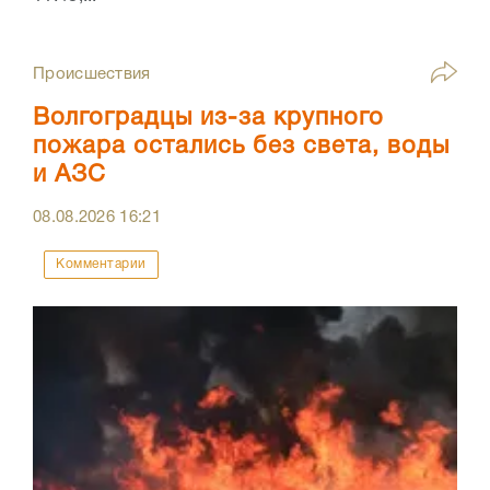
Происшествия
Волгоградцы из-за крупного
пожара остались без света, воды
и АЗС
08.08.2026
16:21
Комментарии