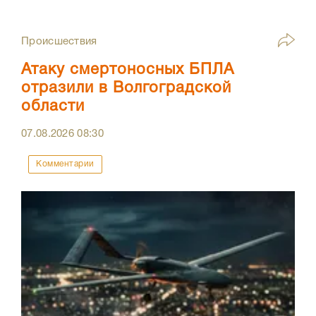
Происшествия
Атаку смертоносных БПЛА
отразили в Волгоградской
области
07.08.2026
08:30
Комментарии