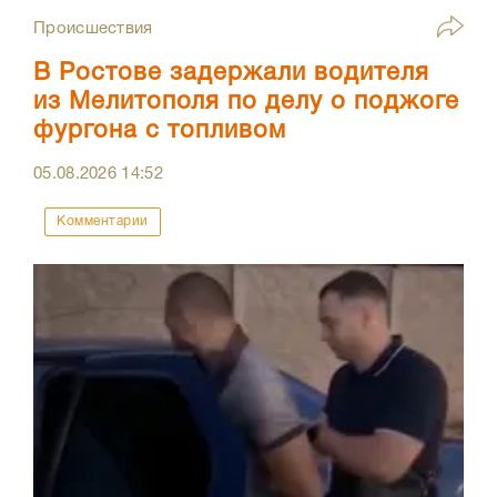
Происшествия
В Ростове задержали водителя
из Мелитополя по делу о поджоге
фургона с топливом
05.08.2026
14:52
Комментарии