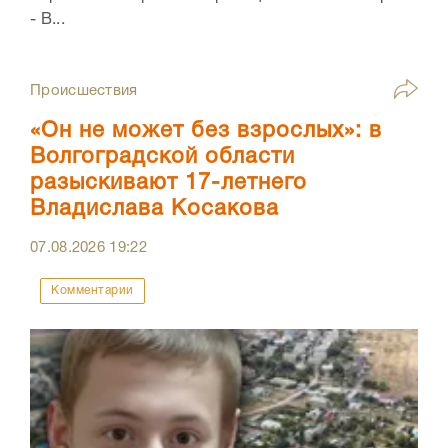
- В...
Происшествия
«Он не может без взрослых»: в
Волгоградской области
разыскивают 17-летнего
Владислава Косакова
07.08.2026
19:22
Комментарии