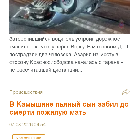
Заторопившийся водитель устроил дорожное
«месиво» на мосту через Волгу. В массовом ДТП
пострадали два человека. Авария на мосту в
сторону Краснослободска началась с тарана –
не рассчитавший дистанции...
Происшествия
В Камышине пьяный сын забил до
смерти пожилую мать
07.08.2026
09:54
Комментарии