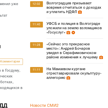
Волгоградцев призывают
сменил уже
12:02
вовремя отчитаться о доходах
и уплатить НДФЛ
ьтат
УФСБ и полиция в Волгограде
11:40
уложили на землю взломщиков
«Госуслуг»
«Сейчас это прекрасное
11:28
и
место»: Андрей Бочаров
увидел в Серафимовичском
районе изменения к лучшему
Комментарии
На Мамаевом кургане
11:11
 в Госдуму,
отреставрировали скульптуру-
ических
аллегорию
ботках,
аходящихся в
БДД
Новости СМИ2