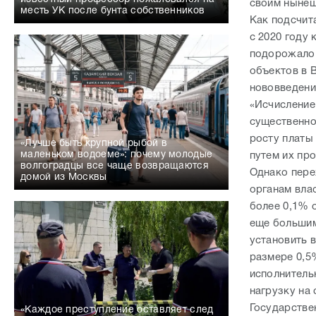
своим нынеш
месть УК после бунта собственников
Как подсчит
с 2020 году
подорожало 
объектов в В
нововведени
«Исчисление
существенно
росту платы
«Лучше быть крупной рыбой в
маленьком водоеме»: почему молодые
путем их пр
волгоградцы все чаще возвращаются
Однако пере
домой из Москвы
органам вла
более 0,1% о
еще большим
установить 
размере 0,5%
исполнитель
нагрузку на
Государстве
«Каждое преступление оставляет след