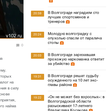
В Волгограде наградили сто
20:59
лучших спортсменов и
тренеров
Молодую волгоградку с
20:24
опухолью спасли от паралича
стопы
0
В Волгограде зарезавшая
20:03
на
прохожую наркоманка ответит
за убийство
уму.
В Волгограде решат судьбу
оторых
19:31
осужденного на 10 лет экс-
налог на
главы района
ния в силу
снове
«Он не может без взрослых»: в
19:22
приятия,
Волгоградской области
разыскивают 17-летнего
го найма
Владислава Косакова