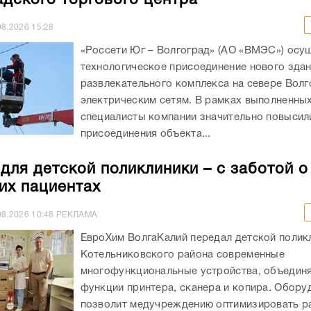
08.2026
15:28
«Россети Юг – Волгоград» (АО «ВМЭС») осу
технологическое присоединение нового здан
развлекательного комплекса на севере Волг
электрическим сетям. В рамках выполненны
специалисты компании значительно повыси
присоединения объекта...
 для детской поликлиники – с заботой о
их пациентах
08.2026
10:48
РЕКЛАМА
ЕвроХим ВолгаКалий передал детской полик
Котельниковского района современные
многофункциональные устройства, объеди
функции принтера, сканера и копира. Обору
позволит медучреждению оптимизировать р