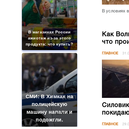
В условиях в
В магазинах России
Как Вол
ажиотаж из-за этого
что про
продукта: что купить?
ГЛАВНОЕ
31.
СМИ: В Химках на
полицейскую
Силовик
машину напали и
покидаю
подожгли.
ГЛАВНОЕ
29.