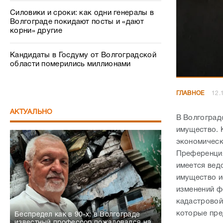
Силовики и сроки: как одни генералы в
Волгограде покидают посты и «дают
корни» другие
Кандидаты в Госдуму от Волгоградской
области померились миллионами
ГЛАВНОЕ
12.
АКТУАЛЬНО
В Волгоград
имущество. 
экономическ
Преференция
имеется ведо
имущество и
изменений ф
кадастровой
которые пре
Беспредел как в 90-х: в Волгограде
известный профессор пожаловался на