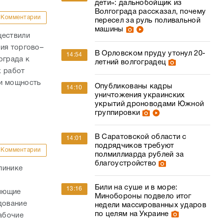
дети»: дальнобойщик из
Волгограда рассказал, почему
Комментарии
пересел за руль поливальной
машины
ществили
ия торгово–
В Орловском пруду утонул 20-
14:54
ограда к
летний волгоградец
х работ
ли мощность
Опубликованы кадры
14:10
уничтожения украинских
укрытий дроноводами Южной
группировки
В Саратовской области с
14:01
подрядчиков требуют
Комментарии
полмиллиарда рублей за
благоустройство
линике
Били на суше и в море:
13:16
няющие
Минобороны подвело итог
дование
недели массированных ударов
по целям на Украине
абочие