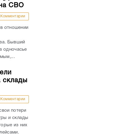
 на СВО
Комментарии
 в отношении
ва. Бывший
в одночасье
мым,...
тели
а склады
Комментарии
свои потери
тры и склады
торые из них
плейсами.