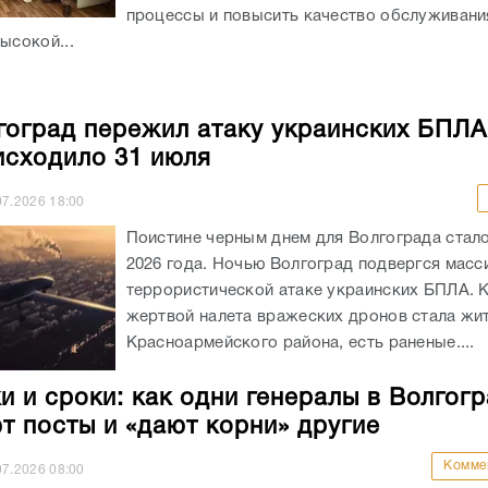
процессы и повысить качество обслуживани
ысокой...
гоград пережил атаку украинских БПЛА:
исходило 31 июля
07.2026
18:00
Поистине черным днем для Волгограда стало
2026 года. Ночью Волгоград подвергся мас
террористической атаке украинских БПЛА. 
жертвой налета вражеских дронов стала жи
Красноармейского района, есть раненые....
и и сроки: как одни генералы в Волгог
т посты и «дают корни» другие
Комме
07.2026
08:00