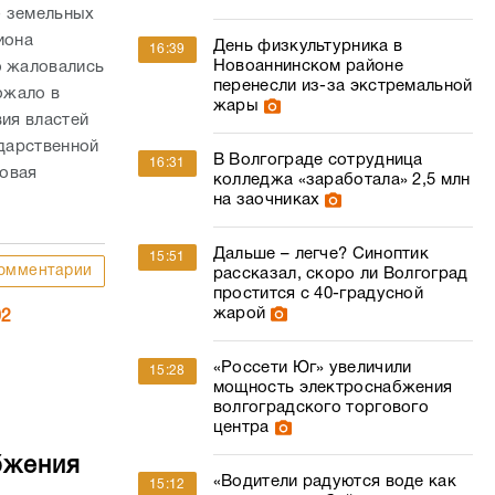
- земельных
иона
День физкультурника в
16:39
Новоаннинском районе
о жаловались
перенесли из-за экстремальной
ожало в
жары
вия властей
ударственной
В Волгограде сотрудница
16:31
ровая
колледжа «заработала» 2,5 млн
на заочниках
Дальше – легче? Синоптик
15:51
омментарии
рассказал, скоро ли Волгоград
простится с 40-градусной
жарой
02
«Россети Юг» увеличили
15:28
мощность электроснабжения
волгоградского торгового
центра
бжения
«Водители радуются воде как
15:12