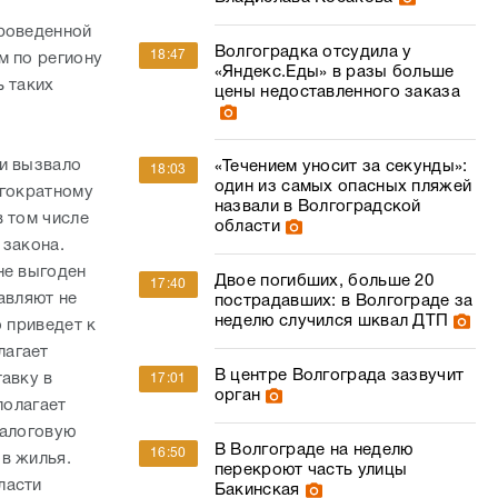
проведенной
Волгоградка отсудила у
18:47
м по региону
«Яндекс.Еды» в разы больше
ь таких
цены недоставленного заказа
е
ти вызвало
«Течением уносит за секунды»:
18:03
один из самых опасных пляжей
огократному
назвали в Волгоградской
в том числе
области
 закона.
не выгоден
Двое погибших, больше 20
17:40
авляют не
пострадавших: в Волгограде за
неделю случился шквал ДТП
о приведет к
лагает
В центре Волгограда зазвучит
авку в
17:01
орган
полагает
налоговую
В Волгограде на неделю
16:50
в жилья.
перекроют часть улицы
ласти
Бакинская