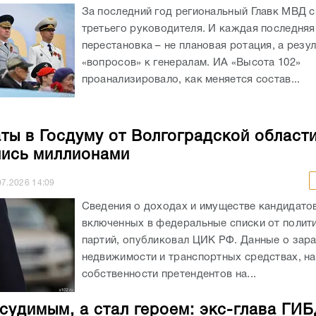
За последний год региональный Главк МВД 
третьего руководителя. И каждая последняя
перестановка – не плановая ротация, а резул
«вопросов» к генералам. ИА «Высота 102»
проанализировало, как меняется состав...
ты в Госдуму от Волгоградской област
ись миллионами
07.2026
14:09
Сведения о доходах и имуществе кандидатов
включенных в федеральные списки от полит
партий, опубликовал ЦИК РФ. Данные о зара
недвижимости и транспортных средствах, н
собственности претендентов на...
судимым, а стал героем: экс-глава ГИ