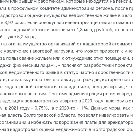
ним или бывшим работникам, которые находятся на пенсии.
али в профильном комитете администрации региона, после 
 кадастровой оценки имущества ведомственное жилье в цело
в 3,92 раза. Если совокупная инвентаризационная стоимост
олгоградской области составляла 1,3 млрд рублей, то посл
й – уже 5,2 млрд.
 налога на имущество организаций от кадастровой стоимос
е увеличение налоговой нагрузки, что может привести к мн
 за пользование жильем или к отчуждению этих помещений, 
одажи физическим лицам», - поясняют разработчики проекта
ход ведомственного жилья в статус частной собственности 
сти, поскольку налоговые ставки для граждан, которые сост
т кадастровой стоимости, гораздо ниже, чем для юрлиц, чт
 налоговым потерям. Поэтому администрация региона пред
владельцам ведомственных квартир в 2020 году налоговую ст
, в 2021 году – 0,75%, а с 2020-го - 1%. Данные меры, как 
ная власть Волгоградской области, позволят нивелировать 
 организации и избежать подорожания платы для арендаторо
нная кадастровая оценка недвижимости в Волгоградской об