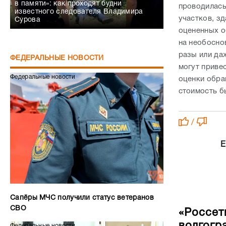
в памяти»: как проходят будни
проводилась 
известного следователя Владимира
участков, з
Сурова
оцененных о
на необосно
разы или да
ФЕДЕРАЛЬНЫЕ НОВОСТИ
могут приве
Федеральные новости
оценки обра
стоимость б
/
Е
Сапёры МЧС получили статус ветеранов
СВО
«Россет
волгогр
Федеральные новости