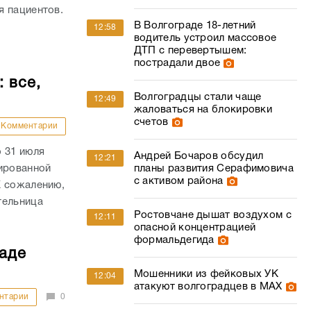
я пациентов.
В Волгограде 18-летний
12:58
водитель устроил массовое
ДТП с перевертышем:
пострадали двое
 все,
Волгоградцы стали чаще
12:49
жаловаться на блокировки
счетов
Комментарии
 31 июля
Андрей Бочаров обсудил
12:21
сированной
планы развития Серафимовича
с активом района
К сожалению,
тельница
Ростовчане дышат воздухом с
12:11
опасной концентрацией
формальдегида
раде
Мошенники из фейковых УК
12:04
атакуют волгоградцев в МАХ
нтарии
0