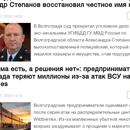
др Степанов восстановил честное имя
07.2026
18:03
В Волгограде суд прекратил уголовное дело
экс-начальника УГИБДД ГУ МВД России по
Волгоградской области Александра Степано
высокопоставленный полицейский, который 
лишился карьеры и имущества, став подсуди
ма есть, а решения нет»: предпринима
ада теряют миллионы из-за атак ВСУ н
ies
07.2026
14:10
Волгоградские предприниматели оценивают 
после серии атак на распределительные цен
Wildberries. Из-за миллионных убытков неко
всерьез раздумывают о прощании с маркет