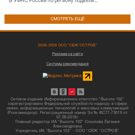
В УФНС России по региону подвели...
СМОТРЕТЬ ЕЩЁ
2006-2026 ООО "СВЖ"ОСТРОВ"
Реклама на сайте
Системы рекомендаций
Сетевое издание Информационное агентство "Высота 102"
зарегистрировано Федеральной службой по надзору в сфере
связи, информационных технологий и массовых коммуникаций
(Роскомнадзор). Регистрационный номер Эл № ФС77-73619 от
07.09.2018г.
Главный редактор ИА "Высота 102" Соколова Евгения
Александровна
Учредитель ИА "Высота 102" - ООО "СВЖ "ОСТРОВ"