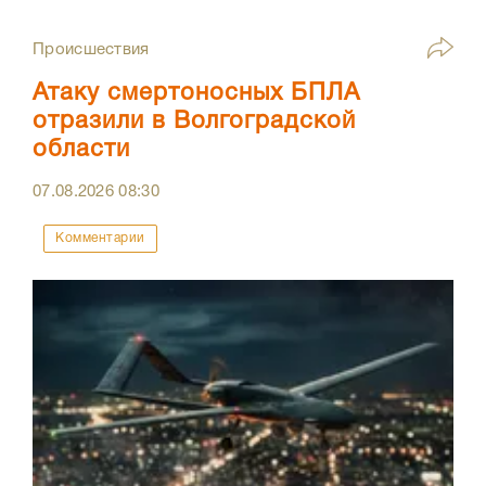
Происшествия
Атаку смертоносных БПЛА
отразили в Волгоградской
области
07.08.2026
08:30
Комментарии