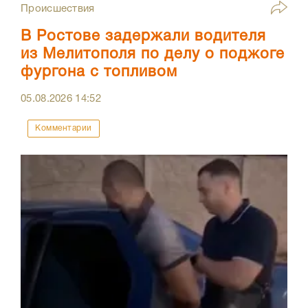
Происшествия
В Ростове задержали водителя
из Мелитополя по делу о поджоге
фургона с топливом
05.08.2026
14:52
Комментарии