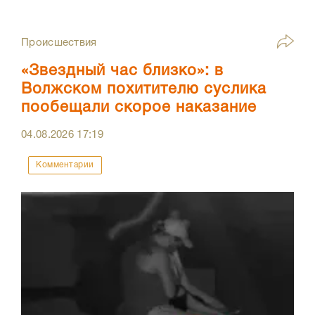
Происшествия
«Звездный час близко»: в
Волжском похитителю суслика
пообещали скорое наказание
04.08.2026
17:19
Комментарии