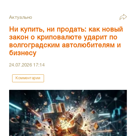
Актуально
Ни купить, ни продать: как новый
закон о криповалюте ударит по
волгоградским автолюбителям и
бизнесу
24.07.2026
17:14
Комментарии