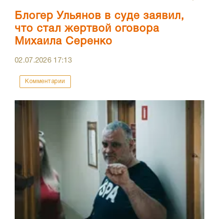
Блогер Ульянов в суде заявил,
что стал жертвой оговора
Михаила Серенко
02.07.2026
17:13
Комментарии