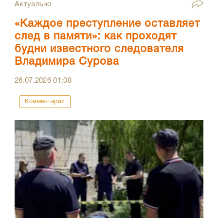
Актуально
«Каждое преступление оставляет
след в памяти»: как проходят
будни известного следователя
Владимира Сурова
26.07.2026
01:08
Комментарии