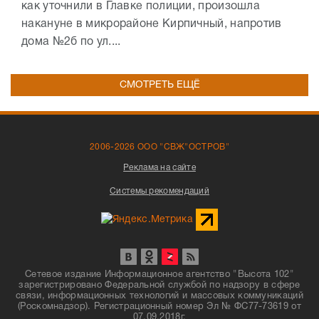
как уточнили в Главке полиции, произошла
накануне в микрорайоне Кирпичный, напротив
дома №2б по ул....
СМОТРЕТЬ ЕЩЁ
2006-2026 ООО "СВЖ"ОСТРОВ"
Реклама на сайте
Системы рекомендаций
Сетевое издание Информационное агентство "Высота 102"
зарегистрировано Федеральной службой по надзору в сфере
связи, информационных технологий и массовых коммуникаций
(Роскомнадзор). Регистрационный номер Эл № ФС77-73619 от
07.09.2018г.