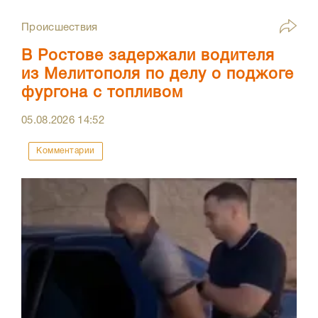
Происшествия
В Ростове задержали водителя
из Мелитополя по делу о поджоге
фургона с топливом
05.08.2026
14:52
Комментарии